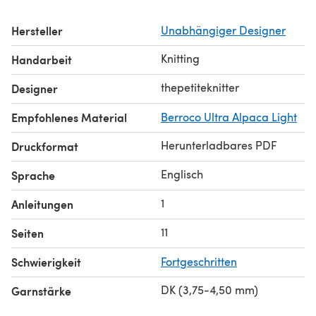
2527 - (19, 20, 21) yards / (17, 18, 19) meters
Hersteller
Unabhängiger Designer
The pattern comes with three sizes: small, medium and
large.
Knitting
Handarbeit
Small: Hand Circumference 7" / 18 cm x Hand Length 6"
/16 cm
thepetiteknitter
Designer
Medium: Hand Circumference 7.5" / 19 cm x Hand Length
Empfohlenes Material
Berroco Ultra Alpaca Light
6.5" /16.5 cm
Large: Hand Circumference 8" / 20.5 cm x Hand Length
Herunterladbares PDF
Druckformat
7.5" / 19 cm
Englisch
Sprache
1
Anleitungen
11
Seiten
Schwierigkeit
Fortgeschritten
DK (3,75-4,50 mm)
Garnstärke