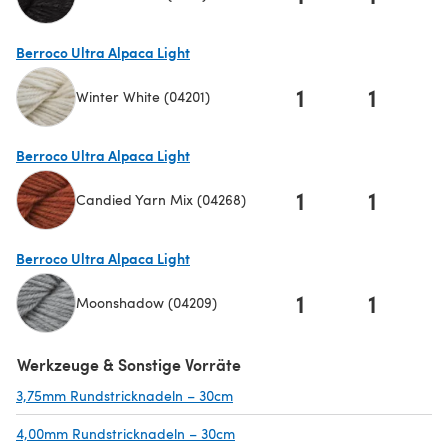
(öffnet sich in einem neuen Tab)
Berroco Ultra Alpaca Light
1
1
Winter White (04201)
(öffnet sich in einem neuen Tab)
Berroco Ultra Alpaca Light
1
1
Candied Yarn Mix (04268)
(öffnet sich in einem neuen Tab)
Berroco Ultra Alpaca Light
1
1
Moonshadow (04209)
(öffnet sich in einem neuen Tab)
Werkzeuge & Sonstige Vorräte
3,75mm Rundstricknadeln – 30cm
(öffnet sich in einem neuen Tab)
4,00mm Rundstricknadeln – 30cm
(öffnet sich in einem neuen Tab)