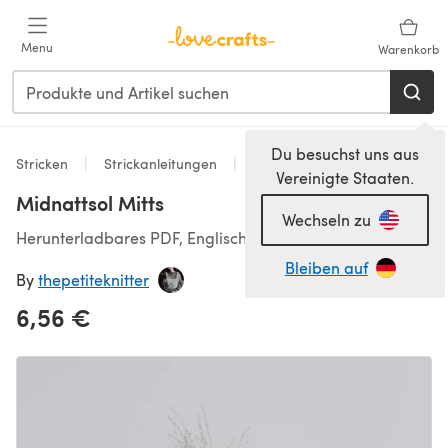
Zum Hauptinhalt springen
Menu
Warenkorb
Du besuchst uns aus
Stricken
Strickanleitungen
Accessoires
Vereinigte Staaten.
Midnattsol Mitts
Wechseln zu
Herunterladbares PDF, Englisch
Bleiben auf
By
thepetiteknitter
6,56 €