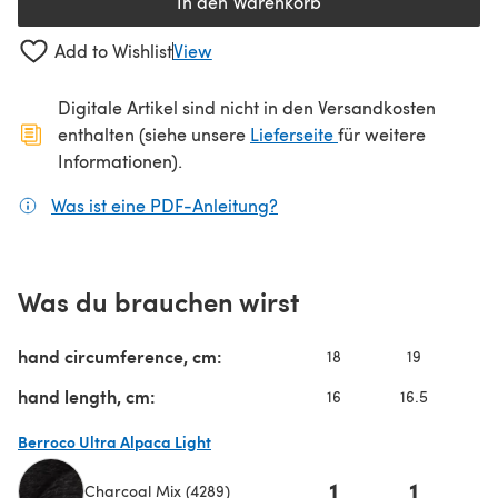
In den Warenkorb
Add to Wishlist
View
Digitale Artikel sind nicht in den Versandkosten
(öffnet sich in ein
enthalten (siehe unsere
Lieferseite
für weitere
Informationen).
Was ist eine PDF-Anleitung?
(öffnet sich in einem neuen
Was du brauchen wirst
hand circumference, cm:
18
19
2
hand length, cm:
16
16.5
Berroco Ultra Alpaca Light
1
1
Charcoal Mix (4289)