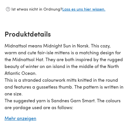
Ist etwas nicht in Ordnung?
Lass es uns hier wissen.
Produktdetails
Midnattsol means Midnight Sun in Norsk. This cozy,
warm and cute fair-isle mittens is a matching design for
the Midnattsol Hat. They are both inspired by the rugged
beauty of winter on an island in the middle of the North
Atlantic Ocean.
This is a stranded colourwork mitts knitted in the round
and features a gussetless thumb. The pattern is written in
one size.
The suggested yarn is Sandnes Garn Smart. The colours
are yardage used are as follows:
1015 (22, 23, 25) yards / (20, 21, 23) meters
Mehr anzeigen
1053 - (18, 19, 21) yards / (17, 17, 19) meters
1088 - (50, 55, 62) yards / (46, 50, 57) meters