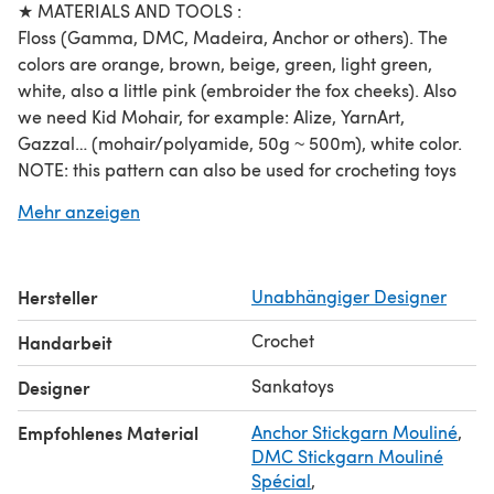
★ MATERIALS AND TOOLS :
Floss (Gamma, DMC, Madeira, Anchor or others). The
colors are orange, brown, beige, green, light green,
white, also a little pink (embroider the fox cheeks). Also
we need Kid Mohair, for example: Alize, YarnArt,
Gazzal… (mohair/polyamide, 50g ~ 500m), white color.
NOTE: this pattern can also be used for crocheting toys
from thicker yarn, so if it is difficult for you to crochet
Mehr anzeigen
using thin yarn, try to crochet using thicker yarn first.
For a micro fox and a micro hat, we take floss in 2
threads. Use hook №0.7(0.7mm).
Hersteller
Unabhängiger Designer
For a container case, we take floss in 3 threads (beige,
light green, green parts), and for the upper part (for the
Crochet
Handarbeit
bunny) we take one mohair thread + one floss thread.
Hook №1(1mm).
Sankatoys
Designer
Glue eyes (2mm)
Empfohlenes Material
Anchor Stickgarn Mouliné
,
...
DMC Stickgarn Mouliné
★ SKILLS REQUIRED:
Spécial
,
You must have basic crochet skills (micro toys)