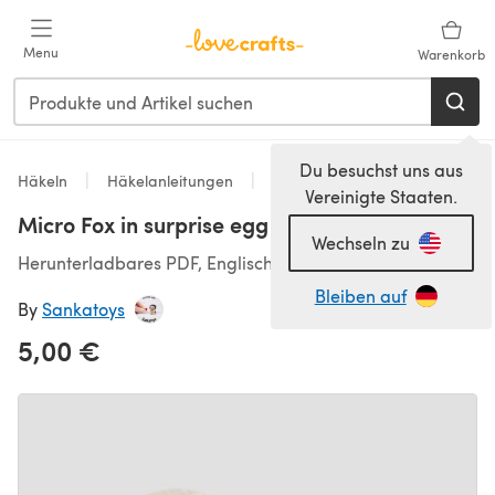
Zum Hauptinhalt springen
Menu
Warenkorb
Du besuchst uns aus
Häkeln
Häkelanleitungen
Spielzeug
Vereinigte Staaten.
Micro Fox in surprise egg
Wechseln zu
Herunterladbares PDF, Englisch
Bleiben auf
By
Sankatoys
5,00 €