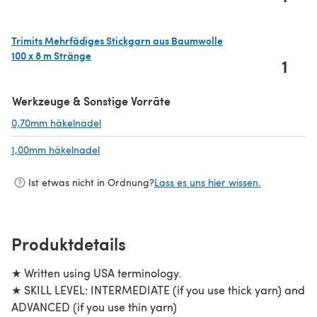
(öffnet sich in einem neuen Tab)
Trimits Mehrfädiges Stickgarn aus Baumwolle
100 x 8 m Stränge
1
(öffnet sich in einem neuen Tab)
Werkzeuge & Sonstige Vorräte
0,70mm häkelnadel
(öffnet sich in einem neuen Tab)
1,00mm häkelnadel
(öffnet sich in einem neuen Tab)
Ist etwas nicht in Ordnung?
Lass es uns hier wissen.
Produktdetails
★ Written using USA terminology.
★ SKILL LEVEL: INTERMEDIATE (if you use thick yarn) and
ADVANCED (if you use thin yarn)