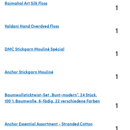
Rajmahal Art Silk Floss
1
(öffnet sich in einem neuen Tab)
Valdani Hand Overdyed Floss
1
(öffnet sich in einem neuen Tab)
DMC Stickgarn Mouliné Spécial
1
(öffnet sich in einem neuen Tab)
Anchor Stickgarn Mouliné
1
(öffnet sich in einem neuen Tab)
Baumwollsticktwist-Set „Bunt-modern“, 24 Stück,
100 % Baumwolle, 6-fädig, 22 verschiedene Farben
1
(öffnet sich in einem neuen Tab)
Anchor Essential Assortment - Stranded Cotton
1