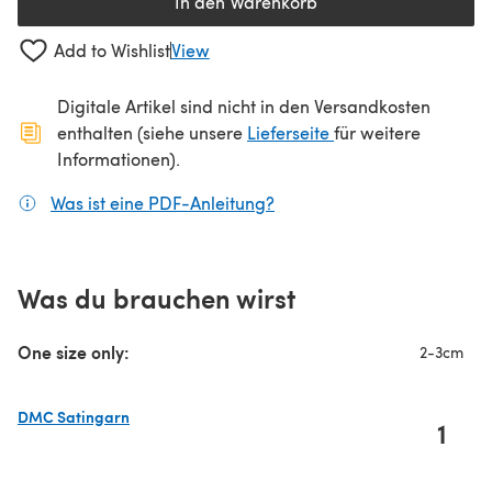
In den Warenkorb
Add to Wishlist
View
Digitale Artikel sind nicht in den Versandkosten
(öffnet sich in ein
enthalten (siehe unsere
Lieferseite
für weitere
Informationen).
Was ist eine PDF-Anleitung?
(öffnet sich in einem neuen
Was du brauchen wirst
One size only:
2-3cm
DMC Satingarn
1
(öffnet sich in einem neuen Tab)