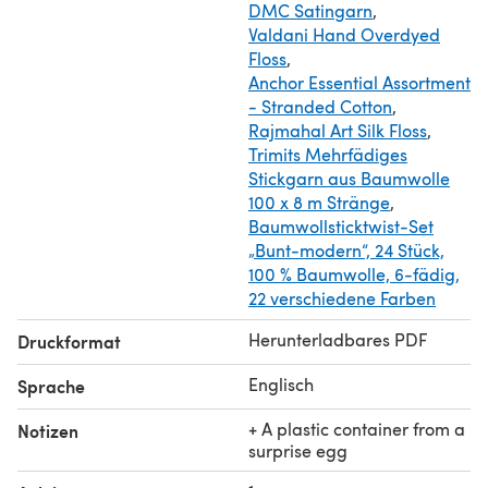
DMC Satingarn
,
+ video lesson "Thread mount (jointing of moving parts)"
Valdani Hand Overdyed
Floss
,
Anchor Essential Assortment
- Stranded Cotton
,
Rajmahal Art Silk Floss
,
Trimits Mehrfädiges
Stickgarn aus Baumwolle
100 x 8 m Stränge
,
Baumwollsticktwist-Set
„Bunt-modern“, 24 Stück,
100 % Baumwolle, 6-fädig,
22 verschiedene Farben
Herunterladbares PDF
Druckformat
Englisch
Sprache
+ A plastic container from a
Notizen
surprise egg