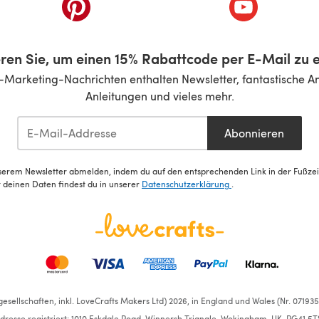
inem neuen Tab)
(öffnet sich in einem neuen Tab)
(öffnet sich i
ren Sie, um einen 15% Rabattcode per E-Mail zu e
-Marketing-Nachrichten enthalten Newsletter, fantastische A
Anleitungen und vieles mehr.
Abonnieren
serem Newsletter abmelden, indem du auf den entsprechenden Link in der Fußzeile
deinen Daten findest du in unserer
Datenschutzerklärung
.
esellschaften, inkl. LoveCrafts Makers Ltd) 2026, in England und Wales (Nr. 07193
dresse registriert: 1010 Eskdale Road, Winnersh Triangle, Wokingham, UK, RG41 5T