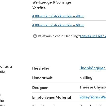
Werkzeuge & Sonstige
Vorräte
4,00mm Rundstricknadeln – 40cm
(öffnet sich i
4,00mm Rundstricknadeln – 80cm
(öffnet sich i
Ist etwas nicht in Ordnung?
Lass es uns hier 
 or as a
Hersteller
Unabhängiger 
tile
Knitting
Handarbeit
Therese Chyno
Designer
g
Empfohlenes Material
Valley Yarns W
the
 the