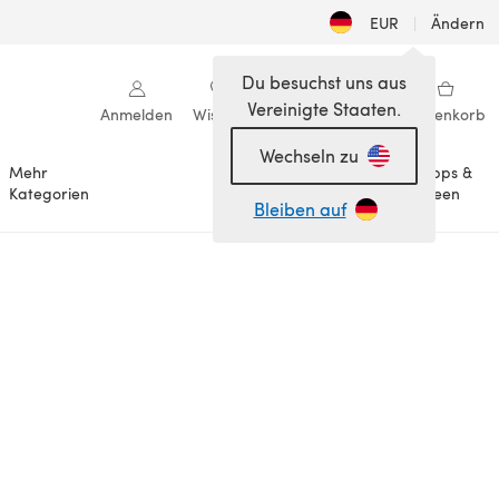
EUR
|
Ändern
Du besuchst uns aus
Vereinigte Staaten.
Anmelden
Wishlist
Meine Bibliothek
Warenkorb
Wechseln zu
Mehr
Tipps &
Anlässe
Kategorien
Ideen
Bleiben auf