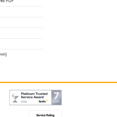
res PDF
 mm)