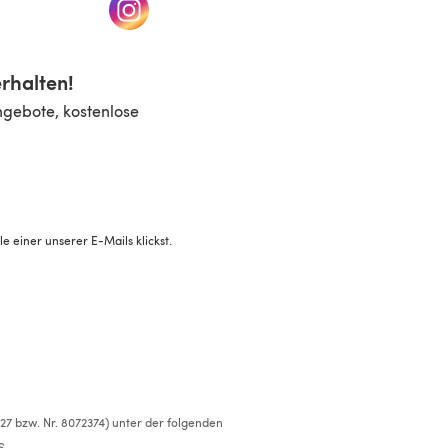
n einem neuen Tab)
(öffnet sich in einem neuen Tab)
rhalten!
ngebote, kostenlose
 einer unserer E-Mails klickst.
527 bzw. Nr. 8072374) unter der folgenden
S.