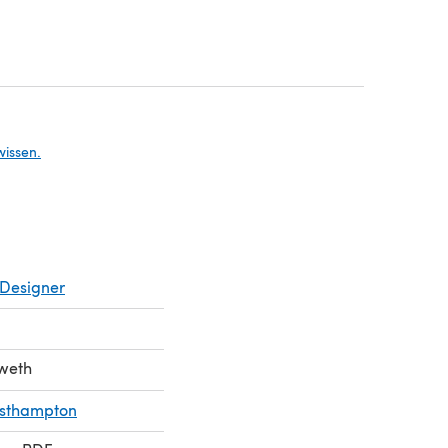
n einem neuen Tab)
n einem neuen Tab)
wissen.
Designer
weth
esthampton