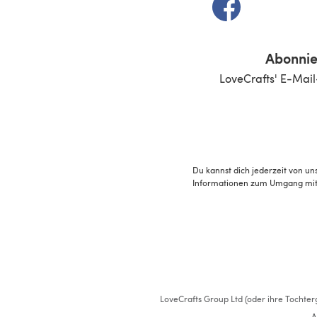
(öffnet sich in e
Abonnie
LoveCrafts' E-Mail
Du kannst dich jederzeit von un
Informationen zum Umgang mit 
LoveCrafts Group Ltd (oder ihre Tochterg
A