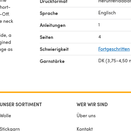
Herunterladba
Druckformat
hort-
Englisch
Sprache
-Off.
he neck
1
Anleitungen
ide, a
4
Seiten
agined
Schwierigkeit
Fortgeschritten
uge as
DK (3,75-4,50
Garnstärke
UNSER SORTIMENT
WER WIR SIND
Wolle
Über uns
Stickgarn
Kontakt