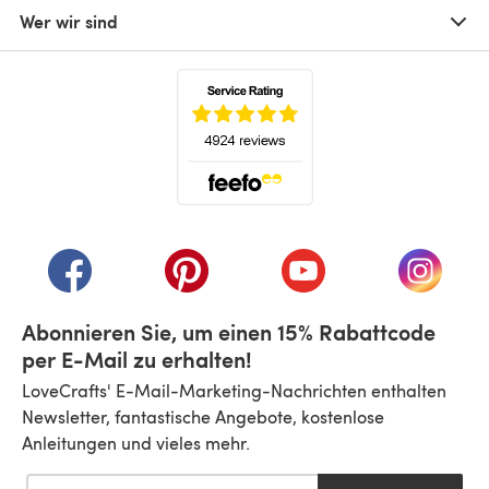
Wer wir sind
(öffnet sich in einem neuen Tab)
(öffnet sich in einem neuen Tab)
(öffnet sich in einem neuen Tab)
(öffnet sich in einem n
(öffnet 
Abonnieren Sie, um einen 15% Rabattcode
per E-Mail zu erhalten!
LoveCrafts' E-Mail-Marketing-Nachrichten enthalten
Newsletter, fantastische Angebote, kostenlose
Anleitungen und vieles mehr.