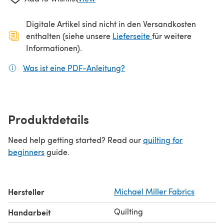
Digitale Artikel sind nicht in den Versandkosten
(öffnet sich in ein
enthalten (siehe unsere
Lieferseite
für weitere
Informationen).
Was ist eine PDF-Anleitung?
(öffnet sich in einem neuen
Produktdetails
Need help getting started? Read our
quilting for
beginners
guide.
Hersteller
Michael Miller Fabrics
Quilting
Handarbeit