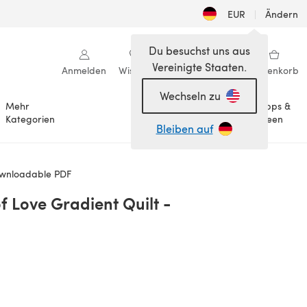
EUR
|
Ändern
Du besuchst uns aus
Vereinigte Staaten.
Anmelden
Wishlist
Meine Bibliothek
Warenkorb
Wechseln zu
Mehr
Tipps &
Anlässe
Kategorien
Ideen
Bleiben auf
Downloadable PDF
of Love Gradient Quilt -