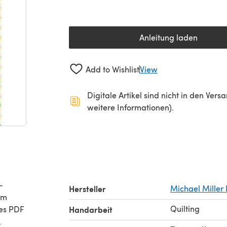
Anleitung laden
(öffnet sich in 
Add to Wishlist
View
Digitale Artikel sind nicht in den Ver
weitere Informationen).
-
Hersteller
Michael Miller 
um
Quilting
res PDF
Handarbeit
.