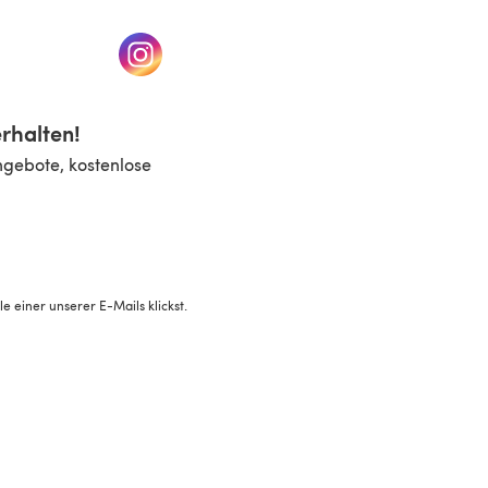
n einem neuen Tab)
(öffnet sich in einem neuen Tab)
rhalten!
ngebote, kostenlose
 einer unserer E-Mails klickst.