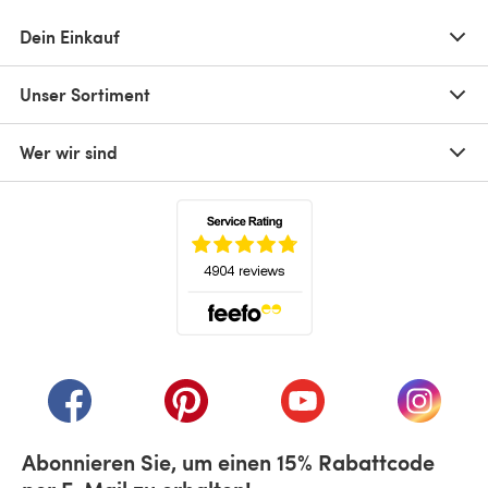
Dein Einkauf
Unser Sortiment
Wer wir sind
(öffnet sich in einem neuen Tab)
(öffnet sich in einem neuen Tab)
(öffnet sich in einem neuen Tab)
(öffnet sich in einem n
(öffnet 
Abonnieren Sie, um einen 15% Rabattcode