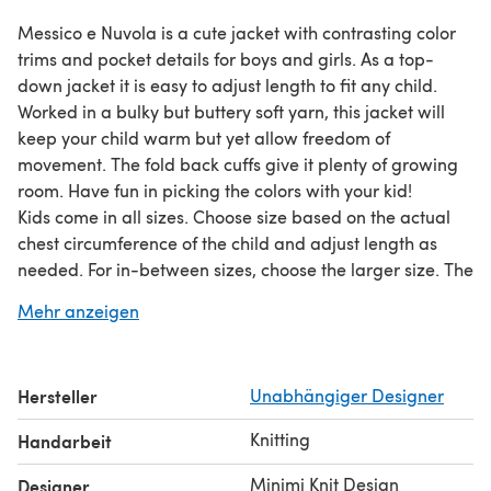
Messico e Nuvola is a cute jacket with contrasting color
trims and pocket details for boys and girls. As a top-
down jacket it is easy to adjust length to fit any child.
Worked in a bulky but buttery soft yarn, this jacket will
keep your child warm but yet allow freedom of
movement. The fold back cuffs give it plenty of growing
room. Have fun in picking the colors with your kid!
Kids come in all sizes. Choose size based on the actual
chest circumference of the child and adjust length as
needed. For in-between sizes, choose the larger size. The
two sizes with equal chest measurements are in a short
Mehr anzeigen
and long length.
Hersteller
Unabhängiger Designer
Knitting
Handarbeit
Minimi Knit Design
Designer