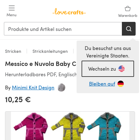
Zum Hauptinhalt springen
Menu
Warenkorb
Du besuchst uns aus
Stricken
Strickanleitungen
Babyjacken
Vereinigte Staaten.
Messico e Nuvola Baby Coat
Wechseln zu
Herunterladbares PDF, Englisch
Bleiben auf
By
Minimi Knit Design
10,25 €