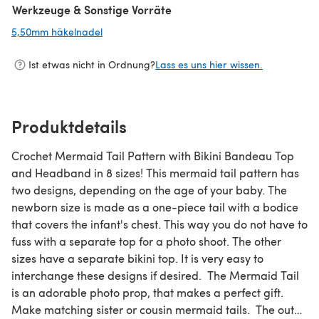
Werkzeuge & Sonstige Vorräte
5,50mm häkelnadel
(öffnet sich in einem neuen Tab)
Ist etwas nicht in Ordnung?
Lass es uns hier wissen.
Produktdetails
Crochet Mermaid Tail Pattern with Bikini Bandeau Top
and Headband in 8 sizes! This mermaid tail pattern has
two designs, depending on the age of your baby. The
newborn size is made as a one-piece tail with a bodice
that covers the infant's chest. This way you do not have to
fuss with a separate top for a photo shoot. The other
sizes have a separate bikini top. It is very easy to
interchange these designs if desired. The Mermaid Tail
is an adorable photo prop, that makes a perfect gift.
Make matching sister or cousin mermaid tails. The outfit