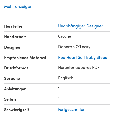
is made with worsted weight yarn using simple crochet
Mehr anzeigen
stitches (sc, dc). The pattern has detailed instructions
with pictures of each step for additional help. The
pattern that is appropriate for an advanced beginner.
Hersteller
Unabhängiger Designer
Pattern comes in 8 sizes: Newborn, 3, 6, 12, 24 months, 3T,
4T and 5T
Crochet
Handarbeit
Deborah O'Leary
Designer
Empfohlenes Material
Red Heart Soft Baby Steps
Herunterladbares PDF
Druckformat
Englisch
Sprache
1
Anleitungen
11
Seiten
Schwierigkeit
Fortgeschritten