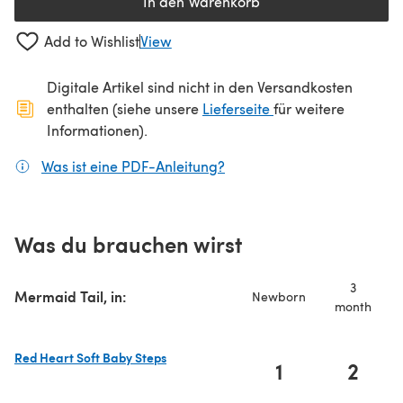
In den Warenkorb
Add to Wishlist
View
Digitale Artikel sind nicht in den Versandkosten
(öffnet sich in ein
enthalten (siehe unsere
Lieferseite
für weitere
Informationen).
Was ist eine PDF-Anleitung?
(öffnet sich in einem neuen
Was du brauchen wirst
3
Mermaid Tail, in:
Newborn
month
Red Heart Soft Baby Steps
1
2
(öffnet sich in einem neuen Tab)