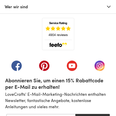
Wer wir sind
(öffnet sich in einem neuen Tab)
(öffnet sich in einem neuen Tab)
(öffnet sich in einem neuen Tab)
(öffnet sich in einem n
(öffnet 
Abonnieren Sie, um einen 15% Rabattcode
per E-Mail zu erhalten!
LoveCrafts' E-Mail-Marketing-Nachrichten enthalten
Newsletter, fantastische Angebote, kostenlose
Anleitungen und vieles mehr.