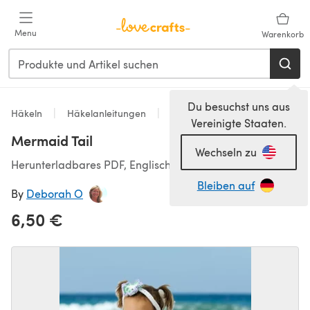
Zum Hauptinhalt springen
Menu
Warenkorb
Du besuchst uns aus
Häkeln
Häkelanleitungen
Other
Vereinigte Staaten.
Mermaid Tail
Wechseln zu
Herunterladbares PDF, Englisch
Bleiben auf
By
Deborah O
6,50 €