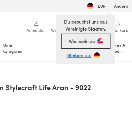
EUR
|
Ändern
Du besuchst uns aus
Vereinigte Staaten.
Anmelden
Wishlist
Meine Bibliothek
Warenkorb
Wechseln zu
Mehr
Tipps &
Anlässe
Kategorien
Ideen
Bleiben auf
 Stylecraft Life Aran - 9022