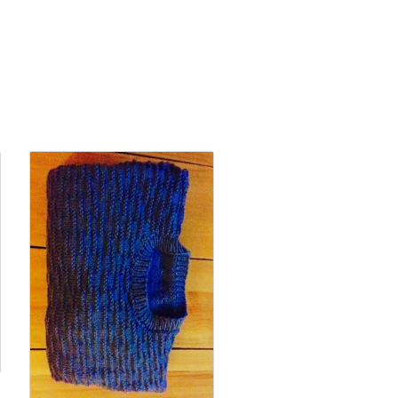
Men’s Aran weight jum
Von JM