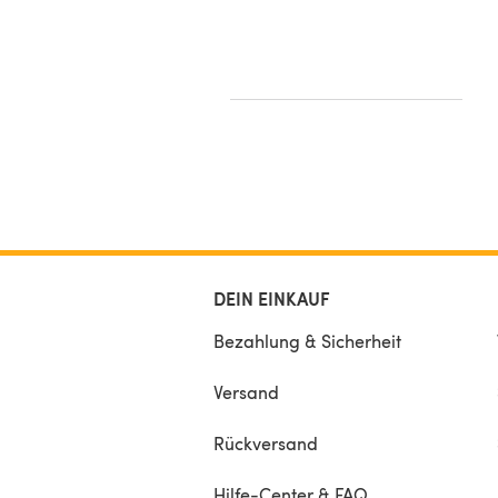
s Aran pullover
Esther G
DEIN EINKAUF
Bezahlung & Sicherheit
Versand
Rückversand
Hilfe-Center & FAQ