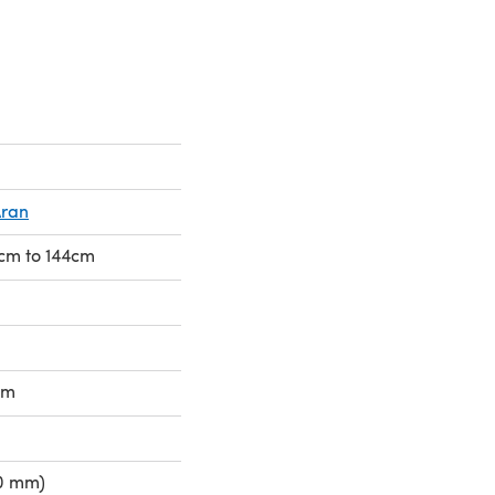
Aran
9cm to 144cm
mm
50 mm)