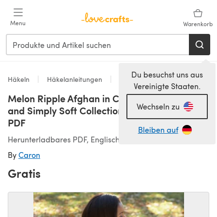
Zum Hauptinhalt springen
Menu
Warenkorb
Du besuchst uns aus
Häkeln
Häkelanleitungen
Decken
Vereinigte Staaten.
Melon Ripple Afghan in Caron Simply Soft
Wechseln zu
and Simply Soft Collection - Downloadable
PDF
Bleiben auf
Herunterladbares PDF, Englisch
By
Caron
Gratis