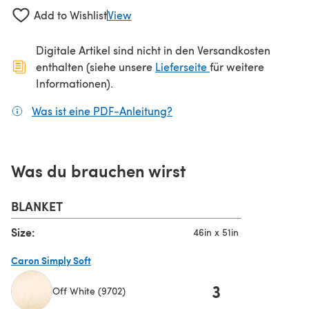
Add to Wishlist
View
Digitale Artikel sind nicht in den Versandkosten
(öffnet sich in ein
enthalten (siehe unsere
Lieferseite
für weitere
Informationen).
Was ist eine PDF-Anleitung?
(öffnet sich in einem neuen
Was du brauchen wirst
BLANKET
Size:
46in x 51in
Caron Simply Soft
3
Off White (9702)