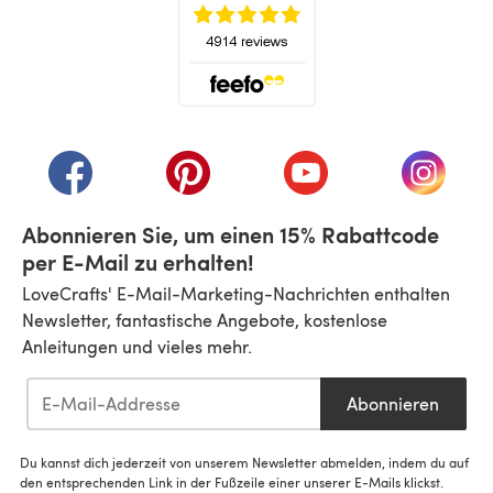
(öffnet sich in einem neuen Tab)
(öffnet sich in einem neuen Tab)
(öffnet sich in einem neuen Tab)
(öffnet sich in einem n
(öffnet 
Abonnieren Sie, um einen 15% Rabattcode
per E-Mail zu erhalten!
LoveCrafts' E-Mail-Marketing-Nachrichten enthalten
Newsletter, fantastische Angebote, kostenlose
Anleitungen und vieles mehr.
Abonnieren
Du kannst dich jederzeit von unserem Newsletter abmelden, indem du auf
den entsprechenden Link in der Fußzeile einer unserer E-Mails klickst.