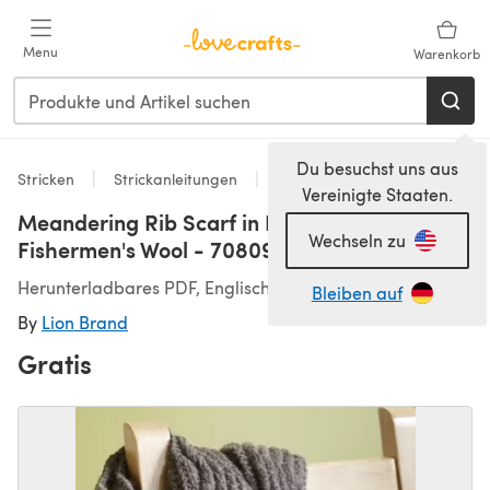
Zum Hauptinhalt springen
Menu
Warenkorb
Du besuchst uns aus
Stricken
Strickanleitungen
Tücher
Vereinigte Staaten.
Meandering Rib Scarf in Lion Brand
Wechseln zu
Fishermen's Wool - 70809AD
Herunterladbares PDF, Englisch
Bleiben auf
By
Lion Brand
Gratis