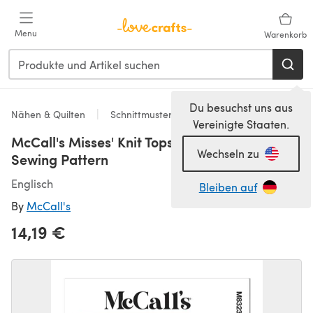
Zum Hauptinhalt springen
Menu
Warenkorb
Du besuchst uns aus
Nähen & Quilten
Schnittmuster & Quiltmuster
Vereinigte Staaten.
McCall's Misses' Knit Tops and Shrug M8323 -
Wechseln zu
Sewing Pattern
Englisch
Bleiben auf
By
McCall's
14,19 €