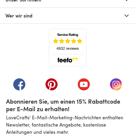
Wer wir sind
(öffnet sich in einem neuen Tab)
(öffnet sich in einem neuen Tab)
(öffnet sich in einem neuen Tab)
(öffnet sich in einem n
(öffnet 
Abonnieren Sie, um einen 15% Rabattcode
per E-Mail zu erhalten!
LoveCrafts' E-Mail-Marketing-Nachrichten enthalten
Newsletter, fantastische Angebote, kostenlose
Anleitungen und vieles mehr.