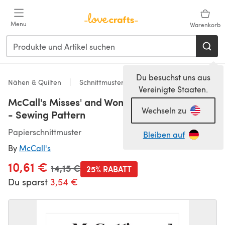
Zum Hauptinhalt springen
Menu
Warenkorb
Du besuchst uns aus
Nähen & Quilten
Schnittmuster & Quiltmuster
Vereinigte Staaten.
McCall's Misses' and Women's Dresses M8286
Wechseln zu
- Sewing Pattern
Papierschnittmuster
Bleiben auf
By
McCall's
10,61 €
Alter Preis
14,15 €
25% RABATT
Du sparst
3,54 €