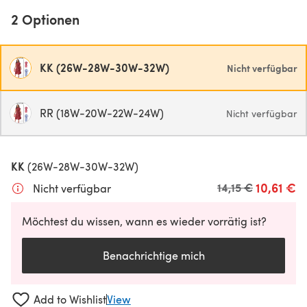
2 Optionen
KK (26W-28W-30W-32W)
Nicht verfügbar
RR (18W-20W-22W-24W)
Nicht verfügbar
KK
(26W-28W-30W-32W)
10,61 €
Alter Preis
14,15 €
Nicht verfügbar
Möchtest du wissen, wann es wieder vorrätig ist?
Benachrichtige mich
Add to Wishlist
View