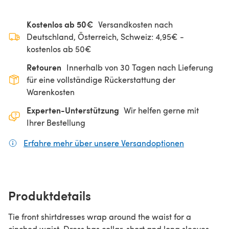
Kostenlos ab 50€
Versandkosten nach
Deutschland, Österreich, Schweiz: 4,95€ -
kostenlos ab 50€
Retouren
Innerhalb von 30 Tagen nach Lieferung
für eine vollständige Rückerstattung der
Warenkosten
Experten-Unterstützung
Wir helfen gerne mit
Ihrer Bestellung
Erfahre mehr über unsere Versandoptionen
(öffnet sich
Produktdetails
Tie front shirtdresses wrap around the waist for a
cinched waist. Dress has collar, short and long sleeves.