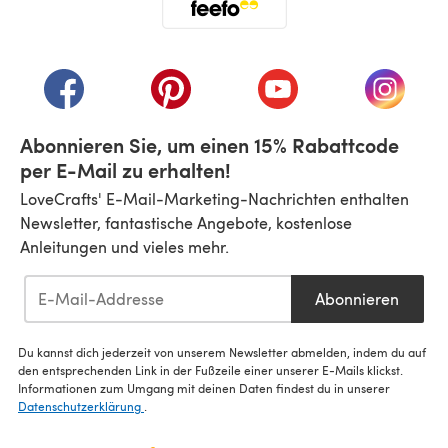
(öffnet sich in einem neuen Tab)
(öffnet sich in einem neuen Tab)
(öffnet sich in einem neuen Tab)
(öffnet sich in einem n
(öffnet 
Abonnieren Sie, um einen 15% Rabattcode
per E-Mail zu erhalten!
LoveCrafts' E-Mail-Marketing-Nachrichten enthalten
Newsletter, fantastische Angebote, kostenlose
Anleitungen und vieles mehr.
Abonnieren
Du kannst dich jederzeit von unserem Newsletter abmelden, indem du auf
den entsprechenden Link in der Fußzeile einer unserer E-Mails klickst.
Informationen zum Umgang mit deinen Daten findest du in unserer
Datenschutzerklärung
.