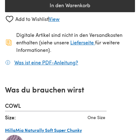
In den Warenkorb
Add to Wishlist
View
Digitale Artikel sind nicht in den Versandkosten
(öffnet sich in ein
enthalten (siehe unsere
Lieferseite
für weitere
Informationen).
Was ist eine PDF-Anleitung?
(öffnet sich in einem neuen
Was du brauchen wirst
COWL
Size:
One Size
MillaMia Naturally Soft Super Chunky