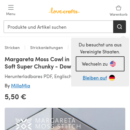
Zum Hauptinhalt springen
Menu
Warenkorb
Du besuchst uns aus
Stricken
Strickanleitungen
Snood Strickanleitungen
Vereinigte Staaten.
Margareta Moss Cowl in MillaMia Naturally
Wechseln zu
Soft Super Chunky - Downloadable PDF
Herunterladbares PDF, Englisch
Bleiben auf
By
MillaMia
5,50 €