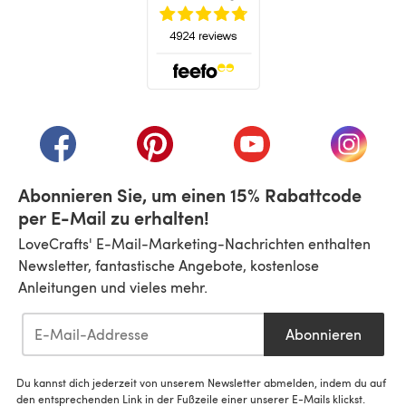
(öffnet sich in einem neuen Tab)
(öffnet sich in einem neuen Tab)
(öffnet sich in einem neuen Tab)
(öffnet sich in einem n
(öffnet 
Abonnieren Sie, um einen 15% Rabattcode
per E-Mail zu erhalten!
LoveCrafts' E-Mail-Marketing-Nachrichten enthalten
Newsletter, fantastische Angebote, kostenlose
Anleitungen und vieles mehr.
Abonnieren
Du kannst dich jederzeit von unserem Newsletter abmelden, indem du auf
den entsprechenden Link in der Fußzeile einer unserer E-Mails klickst.