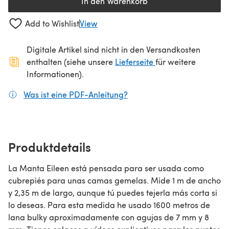
In den Warenkorb
Add to Wishlist
View
Digitale Artikel sind nicht in den Versandkosten
(öffnet sich in ein
enthalten (siehe unsere
Lieferseite
für weitere
Informationen).
Was ist eine PDF-Anleitung?
(öffnet sich in einem neuen
Produktdetails
La Manta Eileen está pensada para ser usada como
cubrepiés para unas camas gemelas. Mide 1 m de ancho
y 2,35 m de largo, aunque tú puedes tejerla más corta si
lo deseas. Para esta medida he usado 1600 metros de
lana bulky aproximadamente con agujas de 7 mm y 8