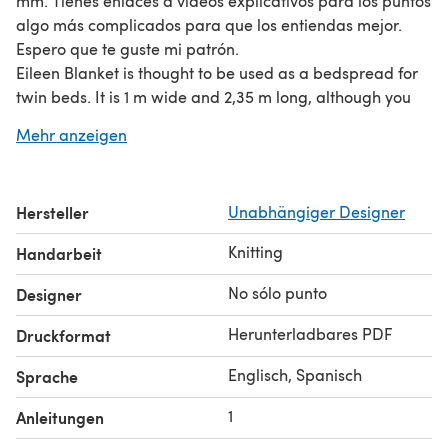
mm. Tienes enlaces a vídeos explicativos para los puntos
algo más complicados para que los entiendas mejor.
Espero que te guste mi patrón.
Eileen Blanket is thought to be used as a bedspread for
twin beds. It is 1 m wide and 2,35 m long, although you
can knit it shorter if you want. I have used aproximately
Mehr anzeigen
1600 m of bulky yarn with 7mm and 8 mm needles. You
have links to explanatory videos for the stitches a bit
more difficult so you can understand it better. I hope you
Hersteller
Unabhängiger Designer
like my pattern.
Knitting
Handarbeit
No sólo punto
Designer
Herunterladbares PDF
Druckformat
Englisch, Spanisch
Sprache
1
Anleitungen