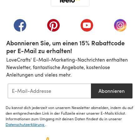
(öffnet sich in einem neuen Tab)
(öffnet sich in einem neuen Tab)
(öffnet sich in einem neuen Tab)
(öffnet sich in einem n
(öffnet 
Abonnieren Sie, um einen 15% Rabattcode
per E-Mail zu erhalten!
LoveCrafts' E-Mail-Marketing-Nachrichten enthalten
Newsletter, fantastische Angebote, kostenlose
Anleitungen und vieles mehr.
Abonnieren
Du kannst dich jederzeit von unserem Newsletter abmelden, indem du auf
den entsprechenden Link in der Fußzeile einer unserer E-Mails klickst.
Informationen zum Umgang mit deinen Daten findest du in unserer
Datenschutzerklärung
.