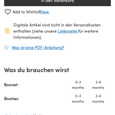
In den Warenkorb
Add to Wishlist
View
Digitale Artikel sind nicht in den Versandkosten
(öffnet sich in ein
enthalten (siehe unsere
Lieferseite
für weitere
Informationen).
Was ist eine PDF-Anleitung?
(öffnet sich in einem neuen
Was du brauchen wirst
0-3
3-6
Bonnet:
months
months
m
0-3
3-6
Booties:
months
months
m