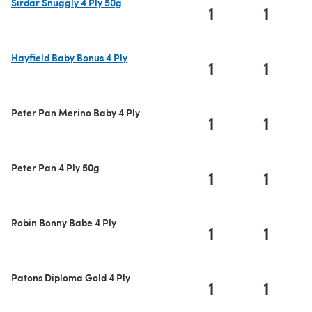
Sirdar Snuggly 4 Ply 50g
1
1
(öffnet sich in einem neuen Tab)
Hayfield Baby Bonus 4 Ply
1
1
(öffnet sich in einem neuen Tab)
Peter Pan Merino Baby 4 Ply
1
1
Peter Pan 4 Ply 50g
1
1
Robin Bonny Babe 4 Ply
1
1
Patons Diploma Gold 4 Ply
1
1