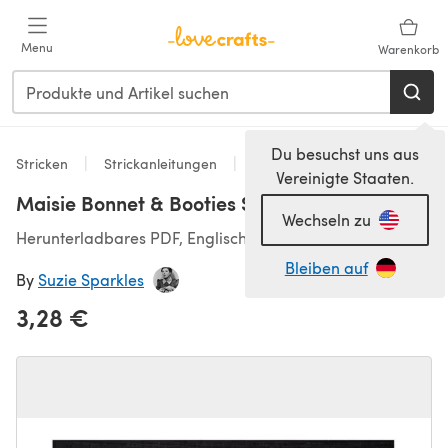
Zum Hauptinhalt springen
Menu
Warenkorb
Du besuchst uns aus
Stricken
Strickanleitungen
Accessoires
Vereinigte Staaten.
Maisie Bonnet & Booties Set (4-ply)
Wechseln zu
Herunterladbares PDF, Englisch
Bleiben auf
By
Suzie Sparkles
3,28 €