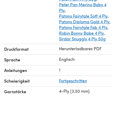
years)
Peter Pan Merino Baby 4
Bootie Sizes:
Sole length approx 3 (3.5, 4, 4.5)”
Ply
,
Patons Fairytale Soft 4 Ply
,
Patons Diploma Gold 4 Ply
,
Patons Fairytale Fab 4 Ply
,
Robin Bonny Babe 4 Ply
,
Sirdar Snuggly 4 Ply 50g
Herunterladbares PDF
Druckformat
Englisch
Sprache
1
Anleitungen
Schwierigkeit
Fortgeschritten
4-Ply (3,50 mm)
Garnstärke