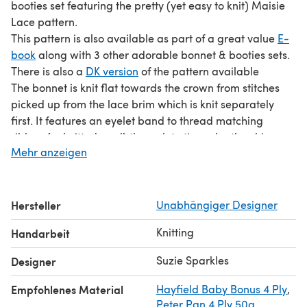
booties set featuring the pretty (yet easy to knit) Maisie
Lace pattern.
This pattern is also available as part of a great value
E-
book
along with 3 other adorable bonnet & booties sets.
There is also a
DK version
of the pattern available
The bonnet is knit flat towards the crown from stitches
picked up from the lace brim which is knit separately
first. It features an eyelet band to thread matching
ribbon (or knitted cord) through to tie under the chin.
Mehr anzeigen
The booties are knit flat (from stitches picked up from the
lace cuff) down towards the sole and seamed up the
back of the leg.
Both items are an easy and quick knit and make the
Hersteller
Unabhängiger Designer
perfect baby-shower gift.
Knitting
Handarbeit
The lace pattern is charted and fully written out row-by-
row.
Suzie Sparkles
Designer
Take a look at the matching
Maisie Cardi
and
Maisie
Dress
Empfohlenes Material
Hayfield Baby Bonus 4 Ply
,
Bonnet Sizes
: 0-3 months (3-6 months, 6-12 months, 1-3
Peter Pan 4 Ply 50g
,