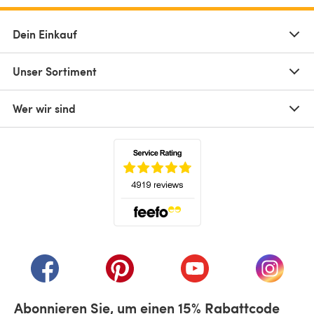
Dein Einkauf
Unser Sortiment
Wer wir sind
(öffnet sich in einem neuen Tab)
(öffnet sich in einem neuen Tab)
(öffnet sich in einem neuen Tab)
(öffnet sich in einem n
(öffnet 
Abonnieren Sie, um einen 15% Rabattcode