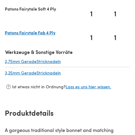
Patons Fairytale Soft 4 Ply
1
1
Patons Fairytale Fab 4 Ply
1
1
(öffnet sich in einem neuen Tab)
Werkzeuge & Sonstige Vorräte
2,75mm GeradeStricknadeln
(öffnet sich in einem neuen Tab)
3,25mm GeradeStricknadeln
(öffnet sich in einem neuen Tab)
Ist etwas nicht in Ordnung?
Lass es uns hier wissen.
Produktdetails
A gorgeous traditional style bonnet and matching