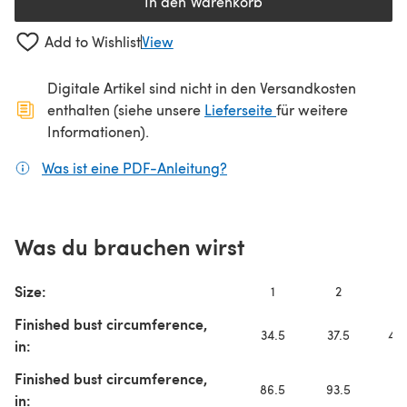
In den Warenkorb
Add to Wishlist
View
Digitale Artikel sind nicht in den Versandkosten
(öffnet sich in ein
enthalten (siehe unsere
Lieferseite
für weitere
Informationen).
Was ist eine PDF-Anleitung?
(öffnet sich in einem neuen
Was du brauchen wirst
Size:
1
2
3
Finished bust circumference,
34.5
37.5
40.
in:
Finished bust circumference,
86.5
93.5
10
in: