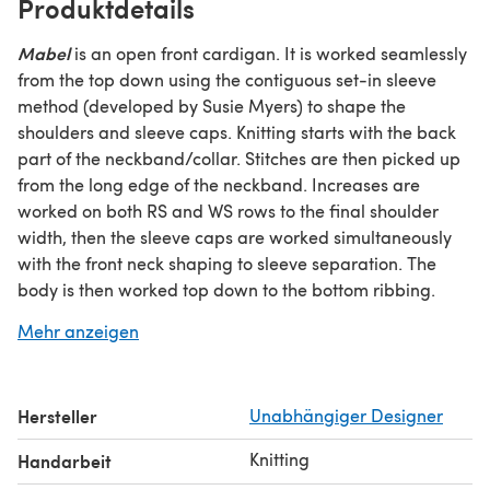
Produktdetails
Mabel
is an open front cardigan. It is worked seamlessly
from the top down using the contiguous set-in sleeve
method (developed by Susie Myers) to shape the
shoulders and sleeve caps. Knitting starts with the back
part of the neckband/collar. Stitches are then picked up
from the long edge of the neckband. Increases are
worked on both RS and WS rows to the final shoulder
width, then the sleeve caps are worked simultaneously
with the front neck shaping to sleeve separation. The
body is then worked top down to the bottom ribbing.
Sleeves are also worked top down, in rounds.
Mehr anzeigen
Suggested ease
: 1 - 3" (2.5 - 7.5 cm)
Gauge
: 22 sts x 33 rows = 10 cm/4" square
Original yarn
: Happy-go-knitty Āhuru 4ply [437 yds (400
Hersteller
Unabhängiger Designer
m)/100g];
shown in color Driftwood.
approx. 1094 (1173, 1288, 1365, 1468)(1597, 1703, 1819, 1900)
Knitting
Handarbeit
yds/ 1000 (1072, 1177, 1248, 1342)(1460, 1557, 1663, 1737) m