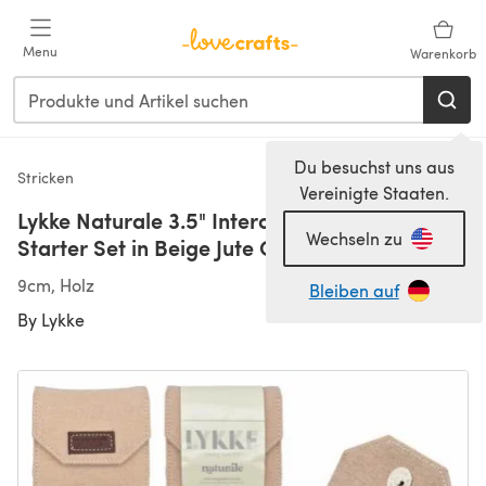
Zum Hauptinhalt springen
Menu
Warenkorb
Du besuchst uns aus
Stricken
Vereinigte Staaten.
Lykke Naturale 3.5" Interchangeable Needles
Wechseln zu
Starter Set in Beige Jute Color
9cm, Holz
Bleiben auf
By
Lykke