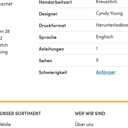
Kreuzstich
Handarbeitsart
sachet
Cyndy Young
Designer
Herunterladba
Druckformat
en 28
Englisch
Sprache
12
atch
1
Anleitungen
ning
5
Seiten
Schwierigkeit
Anfänger
UNSER SORTIMENT
WER WIR SIND
Wolle
Über uns