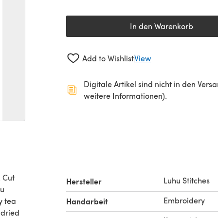
In den Warenkorb
Add to Wishlist
View
Digitale Artikel sind nicht in den Ver
weitere Informationen).
. Cut
Luhu Stitches
Hersteller
ou
Embroidery
y tea
Handarbeit
 dried