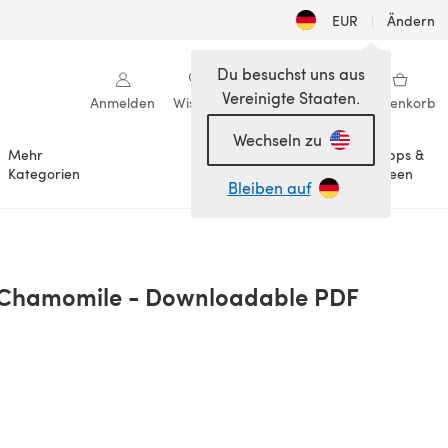
EUR
|
Ändern
Du besuchst uns aus
Vereinigte Staaten.
Anmelden
Wishlist
Meine Bibliothek
Warenkorb
Wechseln zu
Mehr
Tipps &
Anlässe
Kategorien
Ideen
Bleiben auf
 Chamomile - Downloadable PDF