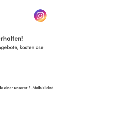
n einem neuen Tab)
(öffnet sich in einem neuen Tab)
rhalten!
ngebote, kostenlose
 einer unserer E-Mails klickst.