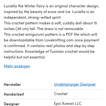
Luciella the Winter Fairy is an original character design,
inspired by the beauty of snow and ice. Luciella is an
independant, strong-willed spirit.
This crochet pattern makes a soft, cuddly doll about 15
inches (38 cm) tall. The dress is not removable.
This crochet amigurumi pattern is a PDF file which will
be downloadable from Loveknitting.com once payment
is confirmed. It contains real photos and step by step
instructions. Knowledge of Tunisian crochet would be
helpful but not essential.
All Epic Kawaii patterns are for personal use only.
Mehr anzeigen
Distribution of the patterns electronically or as a hard
copy is prohibited. The patterns or parts of it may not be
reproduced, published (online or printed), altered or
Hersteller
Unabhängiger Designer
resold.
You may sell the dolls made from the patterns, provided
Crochet
Handarbeit
that they are handmade by yourself in a limited number
and you give credit to http://www.epickawaii.etsy.com.
Epic Kawaii LLC
Designer