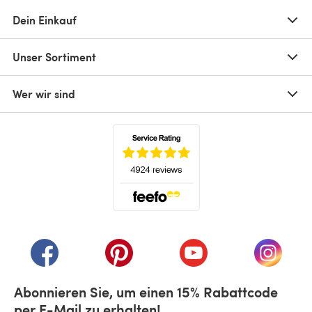
Dein Einkauf
Unser Sortiment
Wer wir sind
(öffnet sich in einem neuen Tab)
(öffnet sich in einem neuen Tab)
(öffnet sich in einem neuen Tab)
(öffnet sich in einem n
(öffnet 
Abonnieren Sie, um einen 15% Rabattcode
per E-Mail zu erhalten!