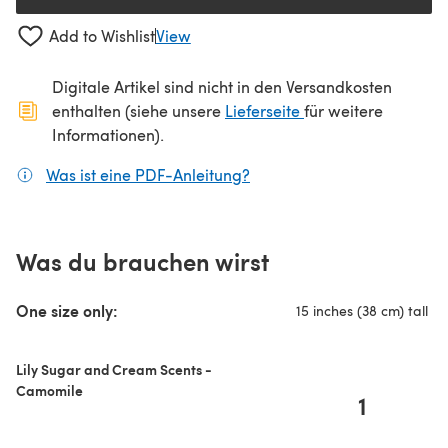
Add to Wishlist
View
Digitale Artikel sind nicht in den Versandkosten
(öffnet sich in ein
enthalten (siehe unsere
Lieferseite
für weitere
Informationen).
Was ist eine PDF-Anleitung?
(öffnet sich in einem neuen
Was du brauchen wirst
One size only:
15 inches (38 cm) tall
Lily Sugar and Cream Scents -
Camomile
1