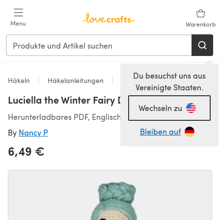
Zum Hauptinhalt springen
Menu
Warenkorb
Du besuchst uns aus
Häkeln
Häkelanleitungen
Spielzeug
Vereinigte Staaten.
Luciella the Winter Fairy Doll
Wechseln zu
Herunterladbares PDF, Englisch
Bleiben auf
By
Nancy P
6,49 €