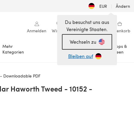
EUR
|
Ändern
Du besuchst uns aus
Vereinigte Staaten.
Anmelden
Wishlist
Meine Bibliothek
Warenkorb
Wechseln zu
Mehr
Tipps &
Anlässe
Kategorien
Ideen
Bleiben auf
 - Downloadable PDF
dar Haworth Tweed - 10152 -