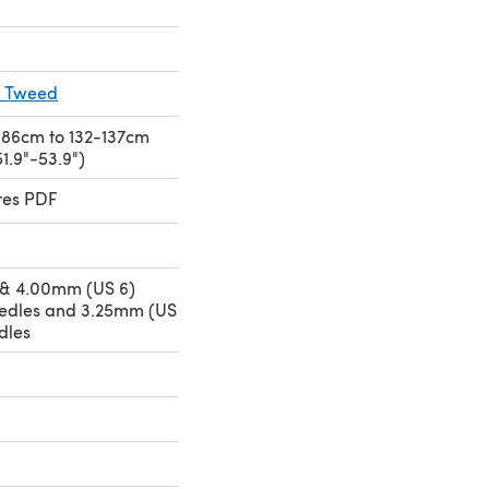
h Tweed
1-86cm to 132-137cm
51.9"-53.9")
res PDF
 & 4.00mm (US 6)
eedles and 3.25mm (US
dles