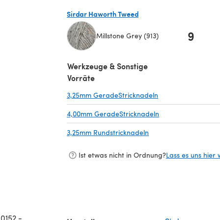
Sirdar Haworth Tweed
9
Millstone Grey (913)
(öffnet sich in einem neuen Tab)
Werkzeuge & Sonstige
Vorräte
3,25mm GeradeStricknadeln
(öffnet sich in ein
4,00mm GeradeStricknadeln
(öffnet sich in ein
3,25mm Rundstricknadeln
(öffnet sich in einem 
Ist etwas nicht in Ordnung?
Lass es uns hier 
0152 -