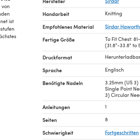
Hersteller
Sirdar
Knitting
enden
Handarbeit
net ist
Empfohlenes Material
Sirdar Hawort
ustufen
nächstes
To Fit Chest: 8
Fertige Größe
(31.8"-33.8" to 
Herunterladba
Druckformat
Englisch
Sprache
3.25mm (US 3)
Benötigte Nadeln
Single Point N
3) Circular Nee
1
Anleitungen
8
Seiten
Schwierigkeit
Fortgeschritten