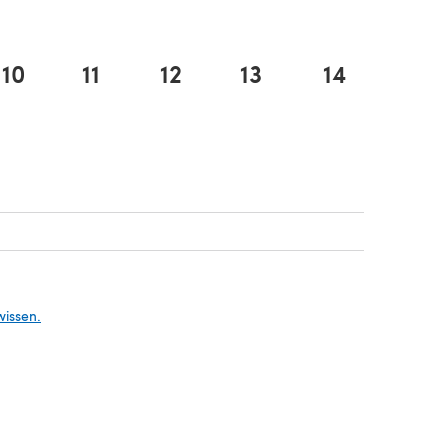
10
11
12
13
14
em neuen Tab)
em neuen Tab)
neuen Tab)
wissen.