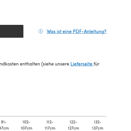
Was ist eine PDF-Anleitung?
(öffnet sic
(öffnet sich in e
sandkosten enthalten (siehe unsere
Lieferseite
für
91-
102-
112-
122-
132-
97cm
107cm
117cm
127cm
137cm