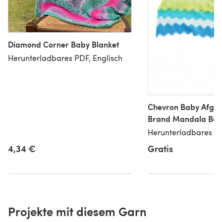
Diamond Corner Baby Blanket
Herunterladbares PDF, Englisch
Chevron Baby Afghan
Brand Mandala Bab
Downloadable PDF
Herunterladbares PD
4,34 €
Gratis
Projekte mit diesem Garn