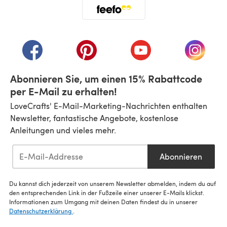
(öffnet sich in einem neuen Tab)
(öffnet sich in einem neuen Tab)
(öffnet sich in einem neuen Tab)
(öffnet sich in einem n
(öffnet 
Abonnieren Sie, um einen 15% Rabattcode
per E-Mail zu erhalten!
LoveCrafts' E-Mail-Marketing-Nachrichten enthalten
Newsletter, fantastische Angebote, kostenlose
Anleitungen und vieles mehr.
Abonnieren
Du kannst dich jederzeit von unserem Newsletter abmelden, indem du auf
den entsprechenden Link in der Fußzeile einer unserer E-Mails klickst.
Informationen zum Umgang mit deinen Daten findest du in unserer
Datenschutzerklärung
.