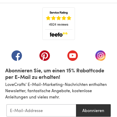
(öffnet sich in einem neuen Tab)
(öffnet sich in einem neuen Tab)
(öffnet sich in einem neuen Tab)
(öffnet sich in einem n
(öffnet 
Abonnieren Sie, um einen 15% Rabattcode
per E-Mail zu erhalten!
LoveCrafts' E-Mail-Marketing-Nachrichten enthalten
Newsletter, fantastische Angebote, kostenlose
Anleitungen und vieles mehr.
Abonnieren