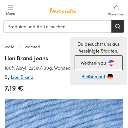
Zum Hauptinhalt springen
Menu
Warenkorb
Du besuchst uns aus
Wolle
Worsted
Vereinigte Staaten.
Lion Brand Jeans
Wechseln zu
100% Acryl, 225m/100g, Worsted (4,50-5,50 mm)
Bleiben auf
By
Lion Brand
7,19 €