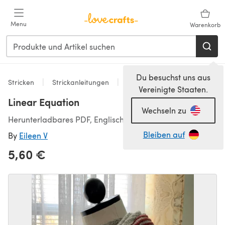
Zum Hauptinhalt springen
Menu
Warenkorb
Du besuchst uns aus
Stricken
Strickanleitungen
Accessoires
Vereinigte Staaten.
Linear Equation
Wechseln zu
Herunterladbares PDF, Englisch
Bleiben auf
By
Eileen V
5,60 €