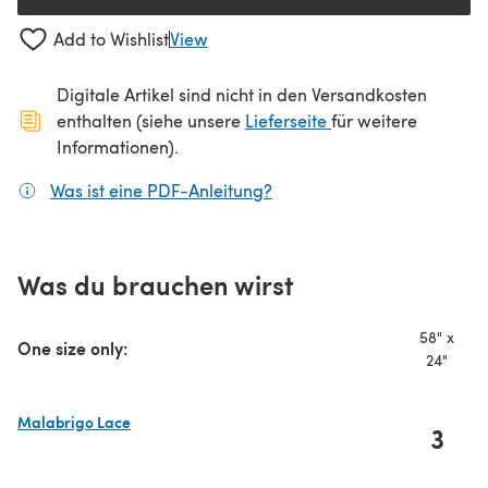
Add to Wishlist
View
Digitale Artikel sind nicht in den Versandkosten
(öffnet sich in ein
enthalten (siehe unsere
Lieferseite
für weitere
Informationen).
Was ist eine PDF-Anleitung?
(öffnet sich in einem neuen
Was du brauchen wirst
58" x
One size only:
24"
Malabrigo Lace
3
(öffnet sich in einem neuen Tab)