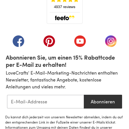
(öffnet sich in einem neuen Tab)
(öffnet sich in einem neuen Tab)
(öffnet sich in einem neuen Tab)
(öffnet sich in einem n
(öffnet 
Abonnieren Sie, um einen 15% Rabattcode
per E-Mail zu erhalten!
LoveCrafts' E-Mail-Marketing-Nachrichten enthalten
Newsletter, fantastische Angebote, kostenlose
Anleitungen und vieles mehr.
Abonnieren
Du kannst dich jederzeit von unserem Newsletter abmelden, indem du auf
den entsprechenden Link in der Fußzeile einer unserer E-Mails klickst.
Informationen zum Umgang mit deinen Daten findest du in unserer