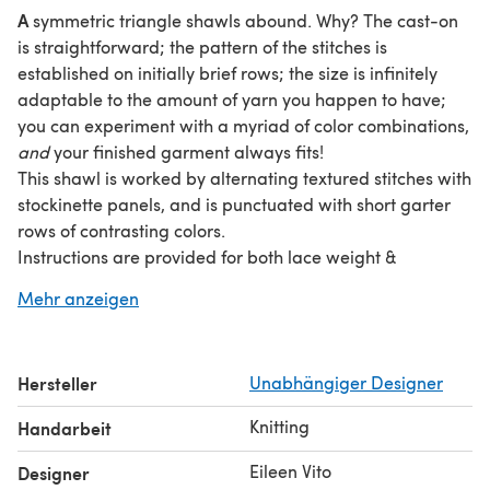
A
symmetric triangle shawls abound. Why? The cast-on
is straightforward; the pattern of the stitches is
established on initially brief rows; the size is infinitely
adaptable to the amount of yarn you happen to have;
you can experiment with a myriad of color combinations,
and
your finished garment always fits!
This shawl is worked by alternating textured stitches with
stockinette panels, and is punctuated with short garter
rows of contrasting colors.
Instructions are provided for both lace weight &
fingering weight yarns, resulting in a shawl that has a
Mehr anzeigen
wingspan of 58” & a depth of 24”.
The short rows in this project use a technique called a
“shadow wrap” but feel free to use whatever short row
Hersteller
Unabhängiger Designer
turning technique you are comfortable with when
working your short rows.
Knitting
Handarbeit
Eileen Vito
Designer