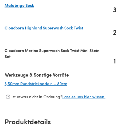
Malabrigo Sock
3
(öffnet sich in einem neuen Tab)
Cloudborn Highland Superwash Sock Twist
2
(öffnet sich in einem neuen Tab)
Cloudborn Merino Superwash Sock Twist Mini Skein
Set
1
Werkzeuge & Sonstige Vorräte
3,50mm Rundstricknadeln – 80cm
(öffnet sich in einem neuen Tab)
Ist etwas nicht in Ordnung?
Lass es uns hier wissen.
Produktdetails