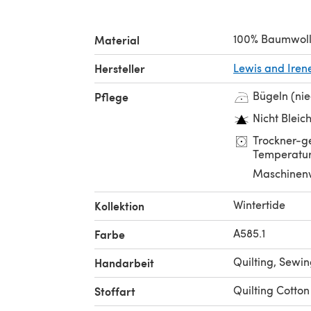
100% Baumwol
Material
Hersteller
Lewis and Iren
Bügeln (ni
Pflege
Nicht Bleic
Trockner-ge
Temperatur
Maschinen
Wintertide
Kollektion
A585.1
Farbe
Quilting, Sewi
Handarbeit
Quilting Cotton
Stoffart