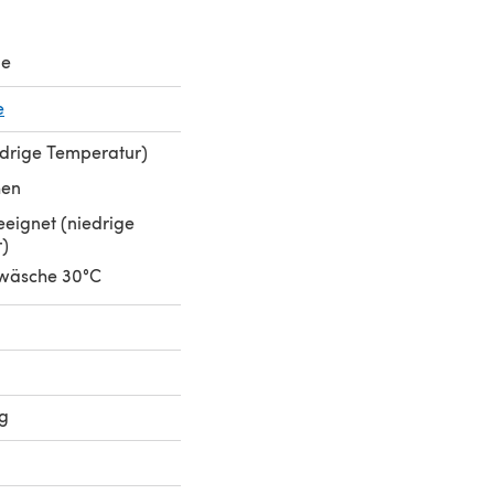
le
e
edrige Temperatur)
hen
eignet (niedrige
)
wäsche 30°C
ng