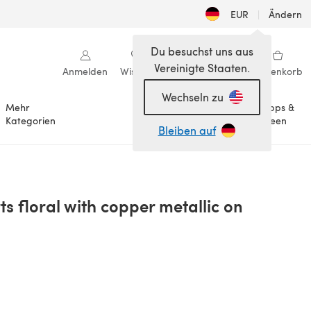
EUR
|
Ändern
Du besuchst uns aus
Vereinigte Staaten.
Anmelden
Wishlist
Meine Bibliothek
Warenkorb
Wechseln zu
Mehr
Tipps &
Anlässe
Kategorien
Ideen
Bleiben auf
ts floral with copper metallic on