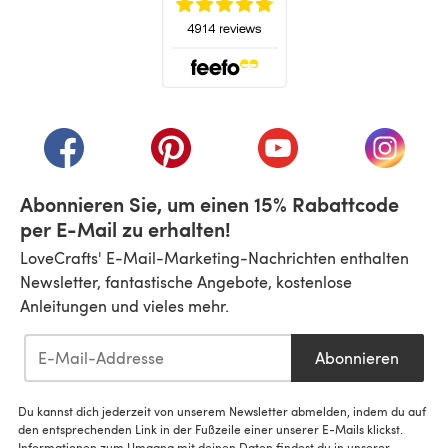
(öffnet sich in einem neuen Tab)
(öffnet sich in einem neuen Tab)
(öffnet sich in einem neuen Tab)
(öffnet sich in einem n
(öffnet 
Abonnieren Sie, um einen 15% Rabattcode
per E-Mail zu erhalten!
LoveCrafts' E-Mail-Marketing-Nachrichten enthalten
Newsletter, fantastische Angebote, kostenlose
Anleitungen und vieles mehr.
Abonnieren
Du kannst dich jederzeit von unserem Newsletter abmelden, indem du auf
den entsprechenden Link in der Fußzeile einer unserer E-Mails klickst.
Informationen zum Umgang mit deinen Daten findest du in unserer