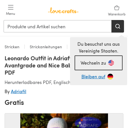
Zum Hauptinhalt springen
Menu
Warenkorb
Du besuchst uns aus
Stricken
Strickanleitungen
Decken
Vereinigte Staaten.
Leonardo Outfit in Adriafil Merino,
Wechseln zu
Avantgrade and Nice Baby - Downloadable
PDF
Bleiben auf
Herunterladbares PDF, Englisch
By
Adriafil
Gratis