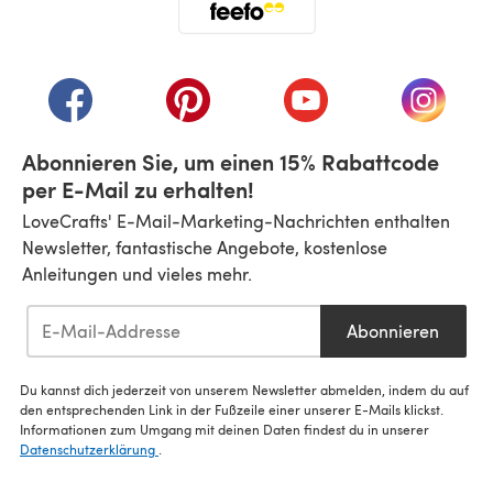
(öffnet sich in einem neuen Tab)
(öffnet sich in einem neuen Tab)
(öffnet sich in einem neuen Tab)
(öffnet sich in einem n
(öffnet 
Abonnieren Sie, um einen 15% Rabattcode
per E-Mail zu erhalten!
LoveCrafts' E-Mail-Marketing-Nachrichten enthalten
Newsletter, fantastische Angebote, kostenlose
Anleitungen und vieles mehr.
Abonnieren
Du kannst dich jederzeit von unserem Newsletter abmelden, indem du auf
den entsprechenden Link in der Fußzeile einer unserer E-Mails klickst.
Informationen zum Umgang mit deinen Daten findest du in unserer
Datenschutzerklärung
.