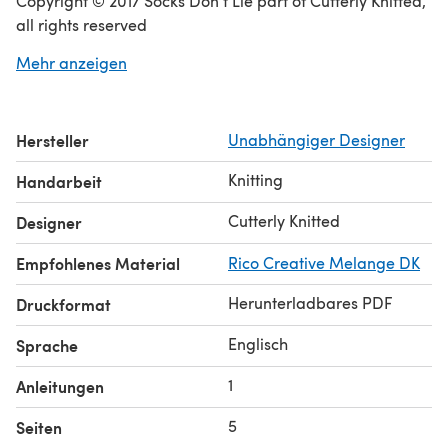
Copyright © 2017 Socks Don’t Lie part of Cutterly Knitted,
all rights reserved
This pattern is for personal use only and may not be
Mehr anzeigen
reproduced, copied or used commercially.
Hersteller
Unabhängiger Designer
Knitting
Handarbeit
Cutterly Knitted
Designer
Empfohlenes Material
Rico Creative Melange DK
Herunterladbares PDF
Druckformat
Englisch
Sprache
1
Anleitungen
5
Seiten