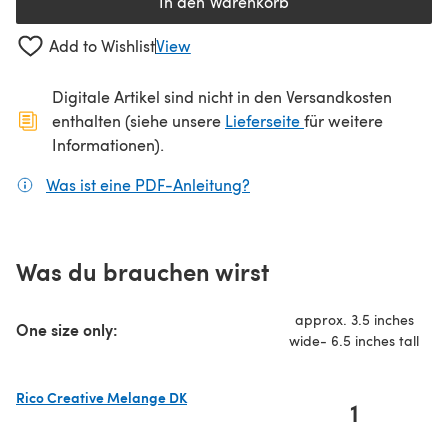
In den Warenkorb
Add to Wishlist
View
Digitale Artikel sind nicht in den Versandkosten
(öffnet sich in ein
enthalten (siehe unsere
Lieferseite
für weitere
Informationen).
Was ist eine PDF-Anleitung?
(öffnet sich in einem neuen
Was du brauchen wirst
approx. 3.5 inches
One size only:
wide- 6.5 inches tall
Rico Creative Melange DK
1
(öffnet sich in einem neuen Tab)