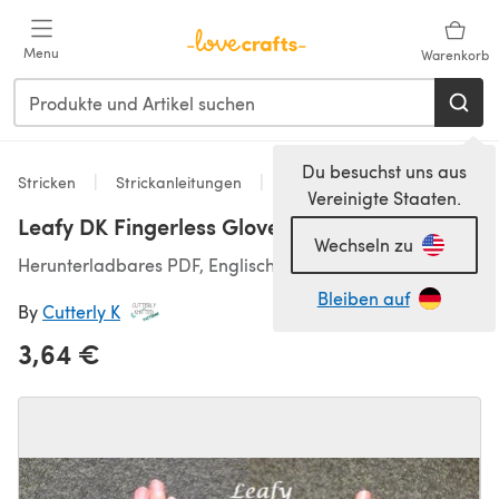
Zum Hauptinhalt springen
Menu
Warenkorb
Du besuchst uns aus
Stricken
Strickanleitungen
Accessoires
Vereinigte Staaten.
Leafy DK Fingerless Gloves
Wechseln zu
Herunterladbares PDF, Englisch
Bleiben auf
By
Cutterly K
3,64 €