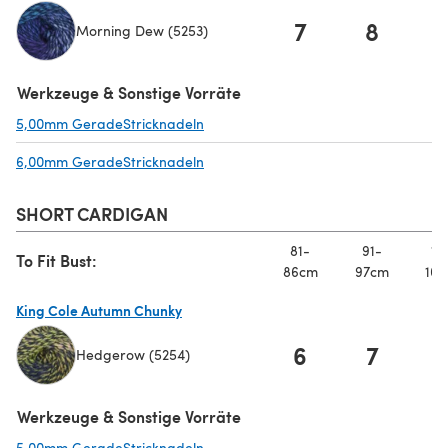
7
8
Morning Dew (5253)
(öffnet sich in einem neuen Tab)
Werkzeuge & Sonstige Vorräte
5,00mm GeradeStricknadeln
(öffnet sich in einem neuen Tab)
6,00mm GeradeStricknadeln
(öffnet sich in einem neuen Tab)
SHORT CARDIGAN
81-
91-
10
To Fit Bust:
86cm
97cm
107
King Cole Autumn Chunky
6
7
Hedgerow (5254)
(öffnet sich in einem neuen Tab)
Werkzeuge & Sonstige Vorräte
5,00mm GeradeStricknadeln
(öffnet sich in einem neuen Tab)