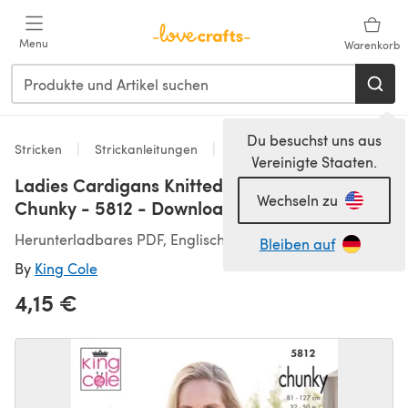
Zum Hauptinhalt springen
Menu
Warenkorb
Du besuchst uns aus
Stricken
Strickanleitungen
Strickjacken
Vereinigte Staaten.
Ladies Cardigans Knitted in King Cole Autumn
Wechseln zu
Chunky - 5812 - Downloadable PDF
Herunterladbares PDF, Englisch
Bleiben auf
By
King Cole
4,15 €