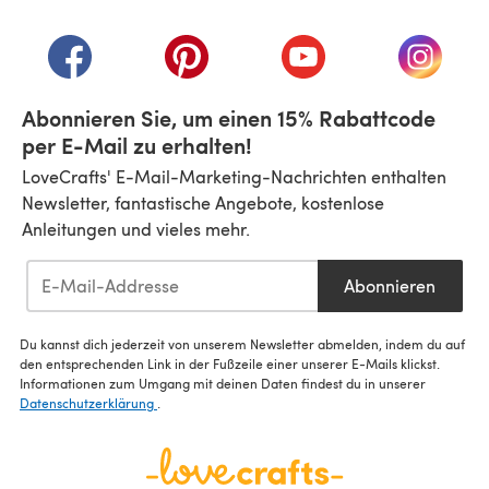
(öffnet sich in einem neuen Tab)
(öffnet sich in einem neuen Tab)
(öffnet sich in einem neuen Tab)
(öffnet sich in einem n
(öffnet 
Abonnieren Sie, um einen 15% Rabattcode
per E-Mail zu erhalten!
LoveCrafts' E-Mail-Marketing-Nachrichten enthalten
Newsletter, fantastische Angebote, kostenlose
Anleitungen und vieles mehr.
Abonnieren
Du kannst dich jederzeit von unserem Newsletter abmelden, indem du auf
den entsprechenden Link in der Fußzeile einer unserer E-Mails klickst.
Informationen zum Umgang mit deinen Daten findest du in unserer
Datenschutzerklärung
.