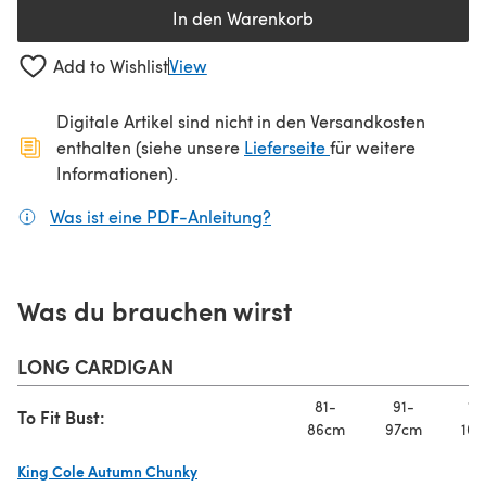
In den Warenkorb
Add to Wishlist
View
Digitale Artikel sind nicht in den Versandkosten
(öffnet sich in ein
enthalten (siehe unsere
Lieferseite
für weitere
Informationen).
Was ist eine PDF-Anleitung?
(öffnet sich in einem neuen
Was du brauchen wirst
LONG CARDIGAN
81-
91-
10
To Fit Bust:
86cm
97cm
107
King Cole Autumn Chunky