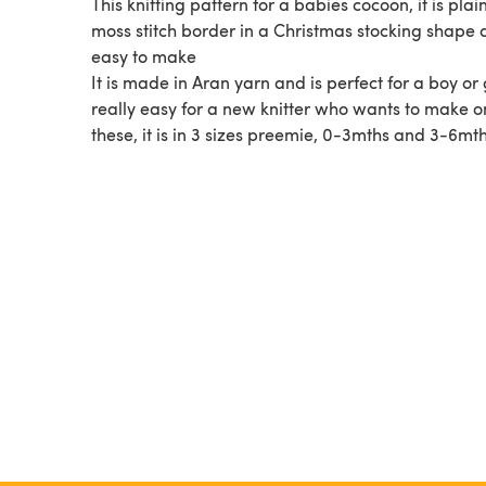
This knitting pattern for a babies cocoon, it is plai
moss stitch border in a Christmas stocking shape
easy to make
It is made in Aran yarn and is perfect for a boy or gi
really easy for a new knitter who wants to make o
these, it is in 3 sizes preemie, 0-3mths and 3-6mt