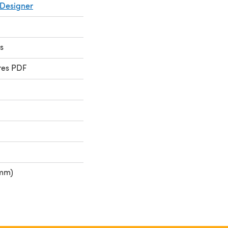
Designer
s
res PDF
 mm)