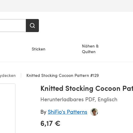
Nähen &
Sticken
Quilten
ydecken
Knitted Stocking Cocoon Pattern #129
Knitted Stocking Cocoon Pa
Herunterladbares PDF, Englisch
By
ShiFio's Patterns
6,17 €