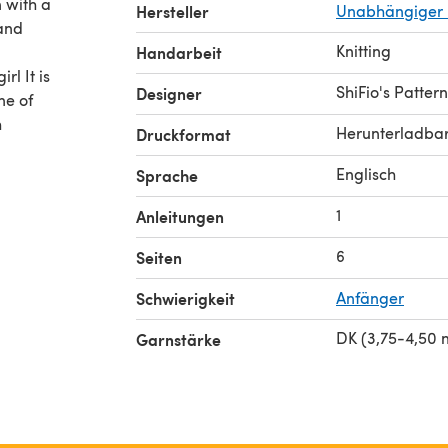
n with a
Hersteller
Unabhängiger 
 and
Knitting
Handarbeit
rl It is
ShiFio's Pattern
Designer
ne of
h
Herunterladba
Druckformat
Englisch
Sprache
1
Anleitungen
6
Seiten
Schwierigkeit
Anfänger
DK (3,75-4,50
Garnstärke