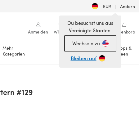
EUR
|
Ändern
Du besuchst uns aus
Vereinigte Staaten.
Anmelden
Wishlist
Meine Bibliothek
Warenkorb
Wechseln zu
Mehr
Tipps &
Anlässe
Kategorien
Ideen
Bleiben auf
ttern #129