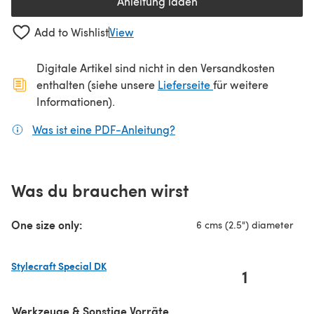
Anleitung laden
(öffnet sich in einem neuen Tab
Add to Wishlist
View
Digitale Artikel sind nicht in den Versandkosten
(öffnet sich in ein
enthalten (siehe unsere
Lieferseite
für weitere
Informationen).
Was ist eine PDF-Anleitung?
(öffnet sich in einem neuen
Was du brauchen wirst
One size only:
6 cms (2.5") diameter
Stylecraft Special DK
1
(öffnet sich in einem neuen Tab)
Werkzeuge & Sonstige Vorräte