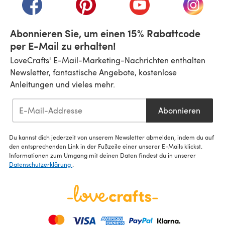
(öffnet sich in einem neuen Tab)
(öffnet sich in einem neuen Tab)
(öffnet sich in einem n
(öffnet 
Abonnieren Sie, um einen 15% Rabattcode
per E-Mail zu erhalten!
LoveCrafts' E-Mail-Marketing-Nachrichten enthalten
Newsletter, fantastische Angebote, kostenlose
Anleitungen und vieles mehr.
Abonnieren
Du kannst dich jederzeit von unserem Newsletter abmelden, indem du auf
den entsprechenden Link in der Fußzeile einer unserer E-Mails klickst.
Informationen zum Umgang mit deinen Daten findest du in unserer
Datenschutzerklärung
.