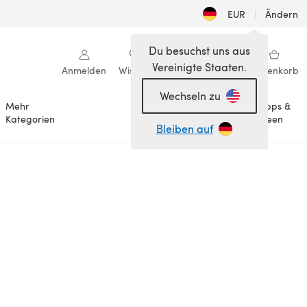
EUR
|
Ändern
Du besuchst uns aus
Vereinigte Staaten.
Anmelden
Wishlist
Meine Bibliothek
Warenkorb
Wechseln zu
Mehr
Tipps &
Anlässe
Kategorien
Ideen
Bleiben auf