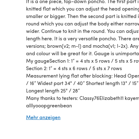
It is a one piece, top-down poncho. The first part i
knitted flat which you can adjust the head openin
smaller or bigger. Then the second part is knitted 
round which you can adjust the body either narro
wider. Continue to knit in the round. You can adjus
length here. It is a very versatile poncho. There ar
versions; brown(v2; m-l) and mocha(v1; l-2x). Any
and colour will be great for it. Gauge is unimporta
My gaugeSection 1: 1” = 4 sts x 5 rows / 5 sts x 5 r
Section 2: 1” = 4 sts x 6 rows / 5 sts x 7 rows
Measurement lying flat after blocking: Head Open
/ 16” Widest part 34" / 40” Shortest length 13" / 15”
Longest length 25" / 28”
Many thanks to testers: Classy76Elizabeth11 kay
alllyooopgreenbean
Please note: The designer has stated that any yar
Mehr anzeigen
be used for this pattern. We have made a suggest
based on our most popular yarns.
Please check pattern for pre and post blocking si