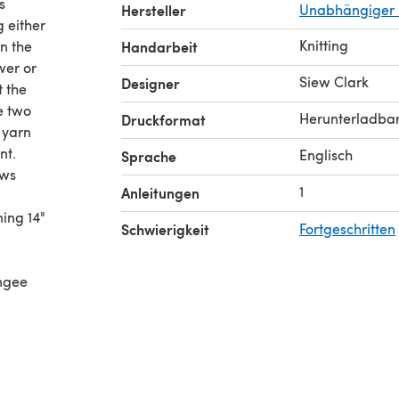
s
Hersteller
Unabhängiger 
g either
Knitting
in the
Handarbeit
wer or
Siew Clark
Designer
t the
e two
Herunterladba
Druckformat
 yarn
nt.
Englisch
Sprache
ows
1
Anleitungen
ing 14"
Schwierigkeit
Fortgeschritten
emgee
n can
ion
zes