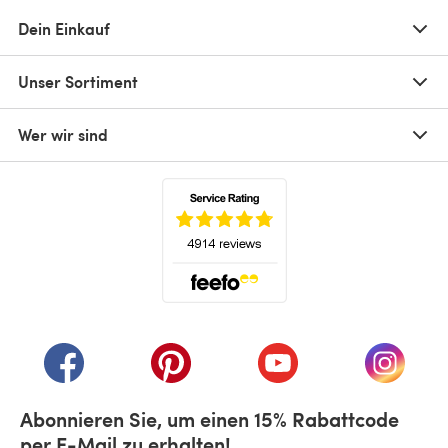
Dein Einkauf
Unser Sortiment
Wer wir sind
(öffnet sich in einem neuen Tab)
(öffnet sich in einem neuen Tab)
(öffnet sich in einem neuen Tab)
(öffnet sich in einem n
(öffnet 
Abonnieren Sie, um einen 15% Rabattcode
per E-Mail zu erhalten!