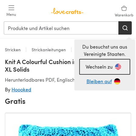
Zum Hauptinhalt springen
Menu
Warenkorb
Du besuchst uns aus
Stricken
Strickanleitungen
Dekoration
Vereinigte Staaten.
Knit A Colourful Cushion in Hoooked Ribbon
Wechseln zu
XL Solids
Herunterladbares PDF, Englisch
Bleiben auf
By
Hoooked
Gratis