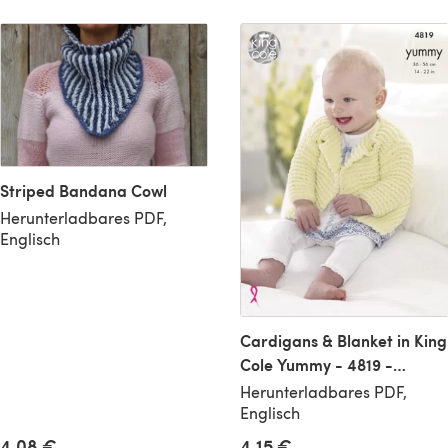
Striped Bandana Cowl
Herunterladbares PDF,
Englisch
Cardigans & Blanket in King
Cole Yummy - 4819 -
Downloadable PDF
Herunterladbares PDF,
Englisch
4,15 €
4,08 €