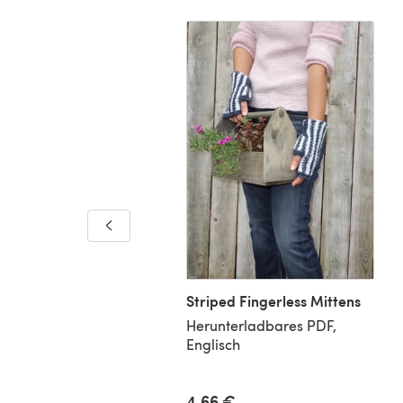
f Dog Jacket
nterladbares PDF,
isch
Striped Fingerless Mittens
Herunterladbares PDF,
Englisch
5 €
4,66 €