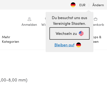
EUR
|
Ändern
Du besuchst uns aus
Vereinigte Staaten.
Anmelden
Wishlist
Meine Bibliothek
Warenkorb
Wechseln zu
Mehr
Tipps &
Anlässe
Kategorien
Ideen
Bleiben auf
6,00-8,00 mm)