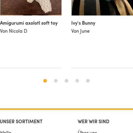
Amigurumi axolotl soft toy
Ivy's Bunny
Von Nicola D
Von June
UNSER SORTIMENT
WER WIR SIND
Wolle
Über uns