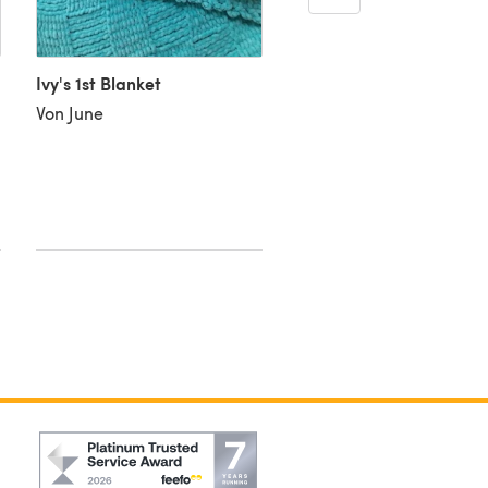
Ivy's 1st Blanket
Von June
Blankie for Nara
Von June