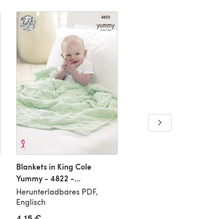
Blankets in King Cole
Crochet Blankets in Kin
Yummy - 4822 -
Cole Yummy - 4824 -
Downloadable PDF
Downloadable PDF
Herunterladbares PDF,
Herunterladbares PDF,
Englisch
Englisch
4,15 €
4,15 €