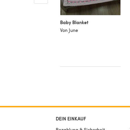
horse
 Pam S
Baby Blanket
Von June
DEIN EINKAUF
Bezahlung & Sicherheit