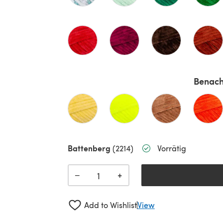
Benach
Battenberg
(2214)
Vorrätig
+
−
Add to Wishlist
View