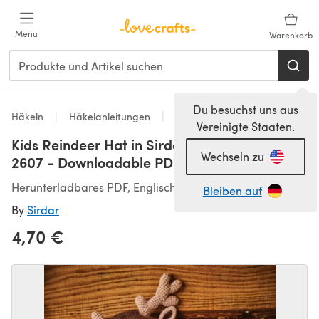
Zum Hauptinhalt springen
Menu
Warenkorb
Du besuchst uns aus
Häkeln
Häkelanleitungen
Hats
Vereinigte Staaten.
Kids Reindeer Hat in Sirdar Snuggly DK -
Wechseln zu
2607 - Downloadable PDF
Herunterladbares PDF, Englisch
Bleiben auf
By
Sirdar
4,70 €