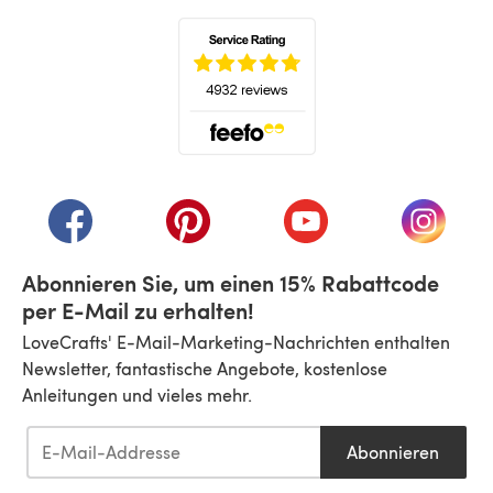
(öffnet sich in einem neuen Tab)
(öffnet sich in einem neuen Tab)
(öffnet sich in einem neuen Tab)
(öffnet sich in einem n
(öffnet 
Abonnieren Sie, um einen 15% Rabattcode
per E-Mail zu erhalten!
LoveCrafts' E-Mail-Marketing-Nachrichten enthalten
Newsletter, fantastische Angebote, kostenlose
Anleitungen und vieles mehr.
Abonnieren