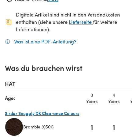
Digitale Artikel sind nicht in den Versandkosten
(öffnet sich in ein
enthalten (siehe unsere
Lieferseite
für weitere
Informationen).
Was ist eine PDF-Anleitung?
(öffnet sich in einem neuen
Was du brauchen wirst
HAT
3
4
5
Age:
Years
Years
Yea
Sirdar Snuggly DK Clearance Colours
1
1
Bramble (0501)