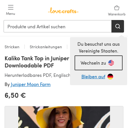
Zum Hauptinhalt springen
Menu
Warenkorb
Du besuchst uns aus
Stricken
Strickanleitungen
Oberteile
Vereinigte Staaten.
Kaliko Tank Top in Juniper Moon Farm Zooey -
Wechseln zu
Downloadable PDF
Herunterladbares PDF, Englisch
Bleiben auf
By
Juniper Moon Farm
6,50 €