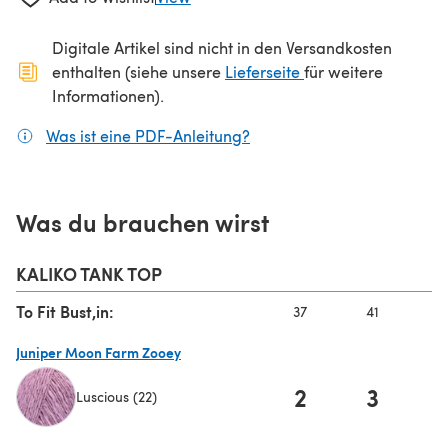
Digitale Artikel sind nicht in den Versandkosten
(öffnet sich in ein
enthalten (siehe unsere
Lieferseite
für weitere
Informationen).
Was ist eine PDF-Anleitung?
(öffnet sich in einem neuen
Was du brauchen wirst
KALIKO TANK TOP
To Fit Bust,in:
37
41
4
Juniper Moon Farm Zooey
2
3
Luscious (22)
(öffnet sich in einem neuen Tab)