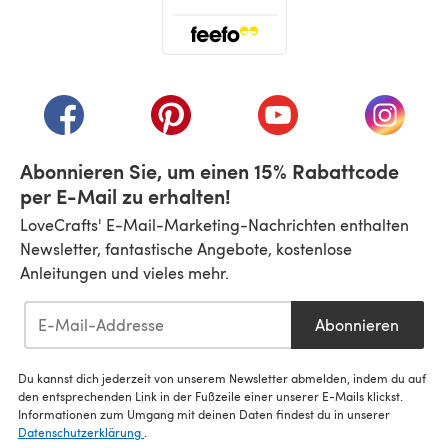
(öffnet sich in einem neuen Tab)
(öffnet sich in einem neuen Tab)
(öffnet sich in einem neuen Tab)
(öffnet sich in einem n
(öffnet 
Abonnieren Sie, um einen 15% Rabattcode
per E-Mail zu erhalten!
LoveCrafts' E-Mail-Marketing-Nachrichten enthalten
Newsletter, fantastische Angebote, kostenlose
Anleitungen und vieles mehr.
Abonnieren
Du kannst dich jederzeit von unserem Newsletter abmelden, indem du auf
den entsprechenden Link in der Fußzeile einer unserer E-Mails klickst.
Informationen zum Umgang mit deinen Daten findest du in unserer
Datenschutzerklärung
.