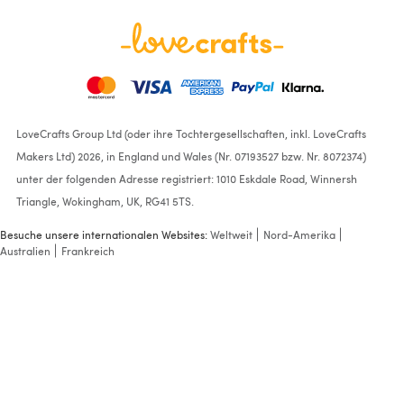
LoveCrafts Group Ltd (oder ihre Tochtergesellschaften, inkl. LoveCrafts
Makers Ltd) 2026, in England und Wales (Nr. 07193527 bzw. Nr. 8072374)
unter der folgenden Adresse registriert: 1010 Eskdale Road, Winnersh
Triangle, Wokingham, UK, RG41 5TS.
Besuche unsere internationalen Websites:
Weltweit
Nord-Amerika
Australien
Frankreich