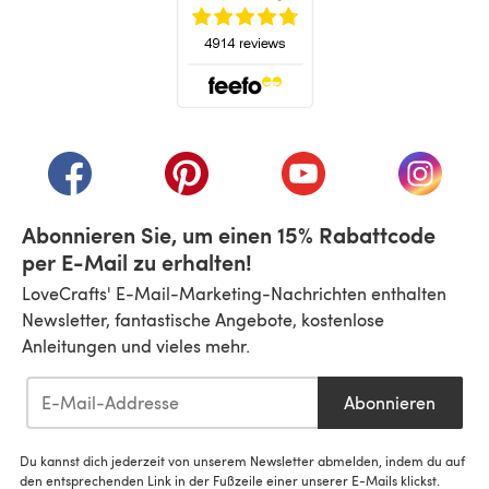
(öffnet sich in einem neuen Tab)
(öffnet sich in einem neuen Tab)
(öffnet sich in einem neuen Tab)
(öffnet sich in einem n
(öffnet 
Abonnieren Sie, um einen 15% Rabattcode
per E-Mail zu erhalten!
LoveCrafts' E-Mail-Marketing-Nachrichten enthalten
Newsletter, fantastische Angebote, kostenlose
Anleitungen und vieles mehr.
Abonnieren
Du kannst dich jederzeit von unserem Newsletter abmelden, indem du auf
den entsprechenden Link in der Fußzeile einer unserer E-Mails klickst.