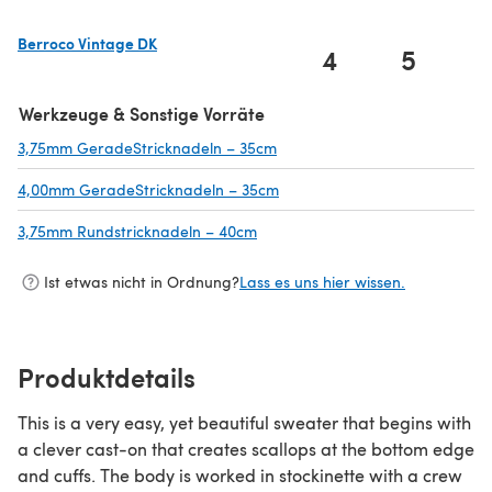
Berroco Vintage DK
4
5
(öffnet sich in einem neuen Tab)
Werkzeuge & Sonstige Vorräte
3,75mm GeradeStricknadeln – 35cm
(öffnet sich in einem neuen Ta
4,00mm GeradeStricknadeln – 35cm
(öffnet sich in einem neuen Ta
3,75mm Rundstricknadeln – 40cm
(öffnet sich in einem neuen Tab)
Ist etwas nicht in Ordnung?
Lass es uns hier wissen.
Produktdetails
This is a very easy, yet beautiful sweater that begins with
a clever cast-on that creates scallops at the bottom edge
and cuffs. The body is worked in stockinette with a crew