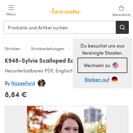
Zum Hauptinhalt springen
Menu
Warenkorb
Du besuchst uns aus
Stricken
Strickanleitungen
Pullover
Vereinigte Staaten.
K948-Sylvia Scalloped Edge Sweater
Wechseln zu
Herunterladbares PDF, Englisch
Bleiben auf
By
NazeeFard
8,84 €