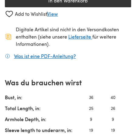
In den Warenkorb
Add to Wishlist
View
Digitale Artikel sind nicht in den Versandkosten
(öffnet sich in ein
enthalten (siehe unsere
Lieferseite
für weitere
Informationen).
Was ist eine PDF-Anleitung?
(öffnet sich in einem neuen
Was du brauchen wirst
Bust, in:
36
40
4
Total Length, in:
25
26
2
Armhole Depth, in:
9
9
9
Sleeve length to underarm, in:
19
19
19