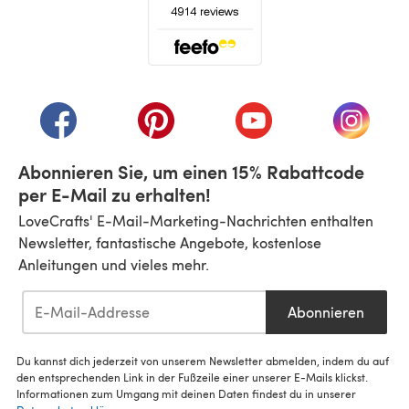
(öffnet sich in einem neuen Tab)
(öffnet sich in einem neuen Tab)
(öffnet sich in einem neuen Tab)
(öffnet sich in einem n
(öffnet 
Abonnieren Sie, um einen 15% Rabattcode
per E-Mail zu erhalten!
LoveCrafts' E-Mail-Marketing-Nachrichten enthalten
Newsletter, fantastische Angebote, kostenlose
Anleitungen und vieles mehr.
Abonnieren
Du kannst dich jederzeit von unserem Newsletter abmelden, indem du auf
den entsprechenden Link in der Fußzeile einer unserer E-Mails klickst.
Informationen zum Umgang mit deinen Daten findest du in unserer