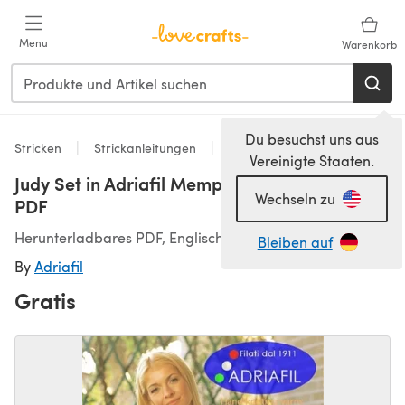
Zum Hauptinhalt springen
Menu
Warenkorb
Du besuchst uns aus
Stricken
Strickanleitungen
Strickjacken
Vereinigte Staaten.
Judy Set in Adriafil Memphis - Downloadable
Wechseln zu
PDF
Herunterladbares PDF, Englisch
Bleiben auf
By
Adriafil
Gratis