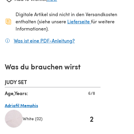
Digitale Artikel sind nicht in den Versandkosten
(öffnet sich in ein
enthalten (siehe unsere
Lieferseite
für weitere
Informationen).
Was ist eine PDF-Anleitung?
(öffnet sich in einem neuen
Was du brauchen wirst
JUDY SET
Age,Years:
6/8
Adriafil Memphis
2
White (02)
(öffnet sich in einem neuen Tab)