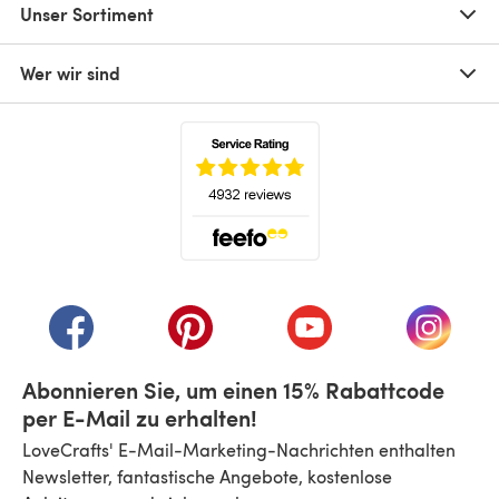
Unser Sortiment
Wer wir sind
(öffnet sich in einem neuen Tab)
(öffnet sich in einem neuen Tab)
(öffnet sich in einem neuen Tab)
(öffnet sich in einem n
(öffnet 
Abonnieren Sie, um einen 15% Rabattcode
per E-Mail zu erhalten!
LoveCrafts' E-Mail-Marketing-Nachrichten enthalten
Newsletter, fantastische Angebote, kostenlose