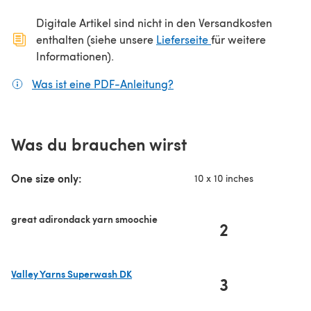
Digitale Artikel sind nicht in den Versandkosten
(öffnet sich in ein
enthalten (siehe unsere
Lieferseite
für weitere
Informationen).
Was ist eine PDF-Anleitung?
(öffnet sich in einem neuen
Was du brauchen wirst
One size only:
10 x 10 inches
great adirondack yarn smoochie
2
Valley Yarns Superwash DK
3
(öffnet sich in einem neuen Tab)