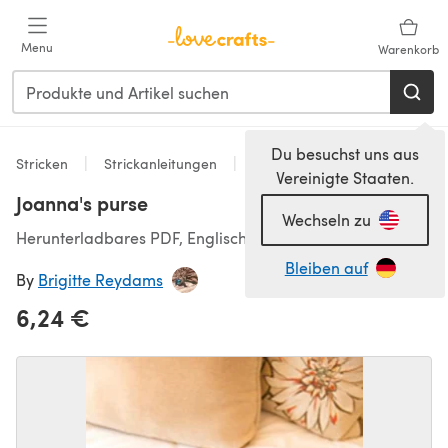
Zum Hauptinhalt springen
Menu
Warenkorb
Du besuchst uns aus
Stricken
Strickanleitungen
Accessoires
Vereinigte Staaten.
Joanna's purse
Wechseln zu
Herunterladbares PDF, Englisch
Bleiben auf
By
Brigitte Reydams
6,24 €