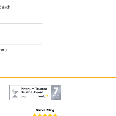
ösisch
 mm)