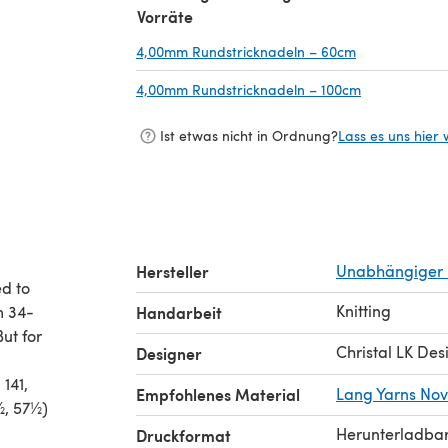
Vorräte
4,00mm Rundstricknadeln – 60cm
(öffnet sich i
4,00mm Rundstricknadeln – 100cm
(öffnet sich 
Ist etwas nicht in Ordnung?
Lass es uns hier 
Hersteller
Unabhängiger 
ed to
Knitting
m 34-
Handarbeit
ut for
Christal LK Des
Designer
 141,
Empfohlenes Material
Lang Yarns No
½, 57½)
Herunterladba
Druckformat