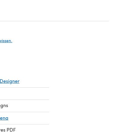
n einem neuen Tab)
in einem neuen Tab)
wissen.
Designer
igns
vena
res PDF