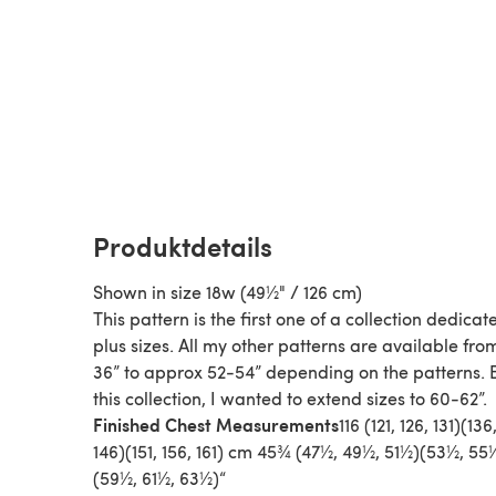
Produktdetails
Shown in size 18w (49½" / 126 cm)
This pattern is the first one of a collection dedicat
plus sizes. All my other patterns are available fro
36” to approx 52-54” depending on the patterns. B
this collection, I wanted to extend sizes to 60-62”.
Finished Chest Measurements
116 (121, 126, 131)(136,
146)(151, 156, 161) cm 45¾ (47½, 49½, 51½)(53½, 55
(59½, 61½, 63½)“