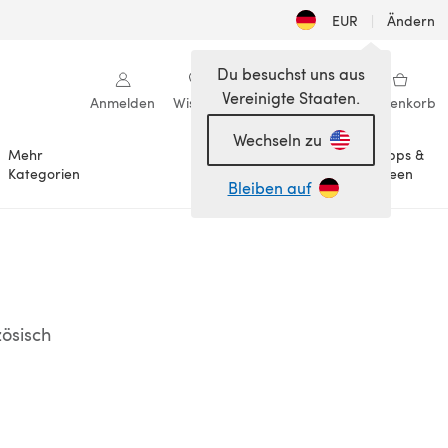
EUR
|
Ändern
Du besuchst uns aus
Vereinigte Staaten.
Anmelden
Wishlist
Meine Bibliothek
Warenkorb
Wechseln zu
Mehr
Tipps &
Anlässe
Kategorien
Ideen
Bleiben auf
zösisch