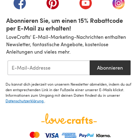
(öffnet sich in einem neuen Tab)
(öffnet sich in einem neuen Tab)
(öffnet sich in einem n
(öffnet 
Abonnieren Sie, um einen 15% Rabattcode
per E-Mail zu erhalten!
LoveCrafts' E-Mail-Marketing-Nachrichten enthalten
Newsletter, fantastische Angebote, kostenlose
Anleitungen und vieles mehr.
Abonnieren
Du kannst dich jederzeit von unserem Newsletter abmelden, indem du auf
den entsprechenden Link in der Fußzeile einer unserer E-Mails klickst.
Informationen zum Umgang mit deinen Daten findest du in unserer
Datenschutzerklärung
.