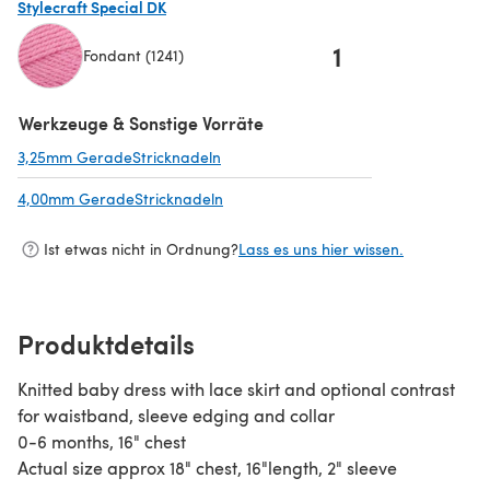
Stylecraft Special DK
1
Fondant (1241)
(öffnet sich in einem neuen Tab)
Werkzeuge & Sonstige Vorräte
3,25mm GeradeStricknadeln
(öffnet sich in einem neuen Tab)
4,00mm GeradeStricknadeln
(öffnet sich in einem neuen Tab)
Ist etwas nicht in Ordnung?
Lass es uns hier wissen.
Produktdetails
Knitted baby dress with lace skirt and optional contrast
for waistband, sleeve edging and collar
0-6 months, 16" chest
Actual size approx 18" chest, 16"length, 2" sleeve