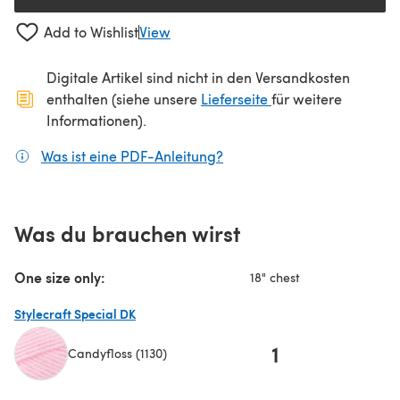
Add to Wishlist
View
Digitale Artikel sind nicht in den Versandkosten
(öffnet sich in ein
enthalten (siehe unsere
Lieferseite
für weitere
Informationen).
Was ist eine PDF-Anleitung?
(öffnet sich in einem neuen
Was du brauchen wirst
One size only:
18" chest
Stylecraft Special DK
1
Candyfloss (1130)
(öffnet sich in einem neuen Tab)