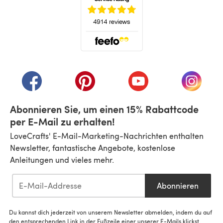
(öffnet sich in einem neuen Tab)
(öffnet sich in einem neuen Tab)
(öffnet sich in einem neuen Tab)
(öffnet sich in einem n
(öffnet 
Abonnieren Sie, um einen 15% Rabattcode
per E-Mail zu erhalten!
LoveCrafts' E-Mail-Marketing-Nachrichten enthalten
Newsletter, fantastische Angebote, kostenlose
Anleitungen und vieles mehr.
Abonnieren
Du kannst dich jederzeit von unserem Newsletter abmelden, indem du auf
den entsprechenden Link in der Fußzeile einer unserer E-Mails klickst.