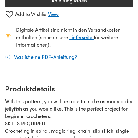
Anleitung laden
(öffnet sich in einem neuen Tab
Add to Wishlist
View
Digitale Artikel sind nicht in den Versandkosten
(öffnet sich in ein
enthalten (siehe unsere
Lieferseite
für weitere
Informationen).
Was ist eine PDF-Anleitung?
(öffnet sich in einem neuen
Produktdetails
With this pattern, you will be able to make as many baby
jellyfish as you would like. This is the perfect project for
beginner crocheters.
SKILLS REQUIRED
Crocheting in spiral, magic ring, chain, slip stitch, single