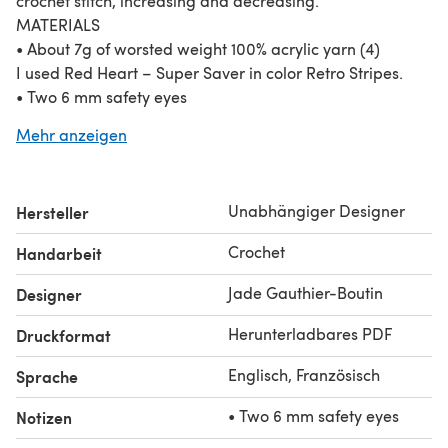
crochet stitch, increasing and decreasing.
MATERIALS
• About 7g of worsted weight 100% acrylic yarn (4)
I used Red Heart – Super Saver in color Retro Stripes.
• Two 6 mm safety eyes
• 3.50 mm crochet hook
Mehr anzeigen
• Polyester fiberfill for stuffing (optional)
• Yarn needle, scissors, stitch marker
FINAL SIZE
Unabhängiger Designer
Hersteller
They are about 8 cm (3”) high, with worsted weight 100%
acrylic yarn and a 3.50 mm crochet hook (US size E/4).
Crochet
Handarbeit
Copyright © 2021. Content of this document MAY NOT be
copied, reproduced, altered, published or distributed in
Jade Gauthier-Boutin
Designer
any way. You MAY sell finished products made with this
Herunterladbares PDF
Druckformat
pattern, provided credit to All From Jade.
Englisch, Französisch
Sprache
• Two 6 mm safety eyes
Notizen