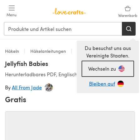
Zum Hauptinhalt springen
Menu
Warenkorb
Du besuchst uns aus
Häkeln
Häkelanleitungen
Spielzeug
Vereinigte Staaten.
Jellyfish Babies
Wechseln zu
Herunterladbares PDF, Englisch, Französisch
Bleiben auf
By
All From Jade
Gratis