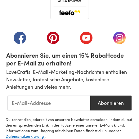
(öffnet sich in einem neuen Tab)
(öffnet sich in einem neuen Tab)
(öffnet sich in einem neuen Tab)
(öffnet sich in einem n
(öffnet 
Abonnieren Sie, um einen 15% Rabattcode
per E-Mail zu erhalten!
LoveCrafts' E-Mail-Marketing-Nachrichten enthalten
Newsletter, fantastische Angebote, kostenlose
Anleitungen und vieles mehr.
Abonnieren
Du kannst dich jederzeit von unserem Newsletter abmelden, indem du auf
den entsprechenden Link in der Fußzeile einer unserer E-Mails klickst.
Informationen zum Umgang mit deinen Daten findest du in unserer
Datenschutzerklärung
.