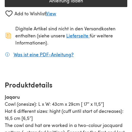
Anleitung laden
(öffnet sich in einem neuen Tab
Add to Wishlist
View
Digitale Artikel sind nicht in den Versandkosten
(öffnet sich in ein
enthalten (siehe unsere
Lieferseite
für weitere
Informationen).
Was ist eine PDF-Anleitung?
(öffnet sich in einem neuen
Produktdetails
Jaqaru
Cowl (onesize): L x W: 43cm x 29cm [ 17“ x 11,5“]
Hat 6 different sizes: hight (cuff until start of decreases):
16,5 cm [6,5“]
The cowl and hat are worked in a two-colour jacquard