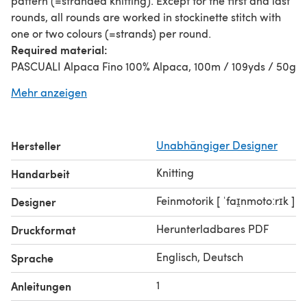
pattern (=stranded knitting). Except for the first and last
rounds, all rounds are worked in stockinette stitch with
one or two colours (=strands) per round.
Required material:
PASCUALI Alpaca Fino 100% Alpaca, 100m / 109yds / 50g
2 colours, 300m / 328yds / 150g each
Mehr anzeigen
circular needles and dpn 4.0mm / UK6 or another size to
obtain gauge
6 stitch markers
Hersteller
Unabhängiger Designer
darning needle, scissors
For sample used:
Knitting
Handarbeit
A total of 300g / 600m / 656yds PASCUALI Alpaca Fino
two colours, each colour 300m / 328yds / 150g
Feinmotorik [ ˈfaɪ̯nmotoːrɪk ]
Designer
colour A 07 Silbergrau
Herunterladbares PDF
Druckformat
colour B 43 Tannengrün
Used techniques:
Englisch, Deutsch
Sprache
knit/purl
stranded knitting
1
Anleitungen
decreases (k2tog, ssk, cdd)