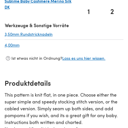
Sublime Baby Cashmere Merino Silk
DK
1
2
(öffnet sich in einem neuen Tab)
Werkzeuge & Sonstige Vorräte
3,50mm Rundstricknadeln
(öffnet sich in einem neuen Tab)
4,00mm
(öffnet sich in einem neuen Tab)
Ist etwas nicht in Ordnung?
Lass es uns hier wissen.
Produktdetails
This pattern is knit flat, in one piece. Choose either the
super simple and speedy stocking stitch version, or the
cabled version. Simply seam up both sides, and add
pompoms if you wish, and its a great gift for any baby.
Instructions both written and charted.