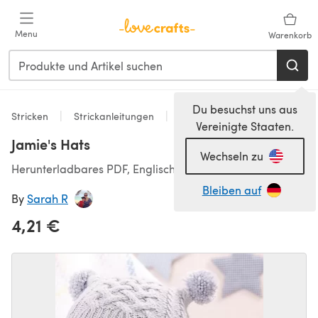
Zum Hauptinhalt springen
Menu
Warenkorb
Du besuchst uns aus
Stricken
Strickanleitungen
Accessoires
Vereinigte Staaten.
Jamie's Hats
Wechseln zu
Herunterladbares PDF, Englisch
Bleiben auf
By
Sarah R
4,21 €