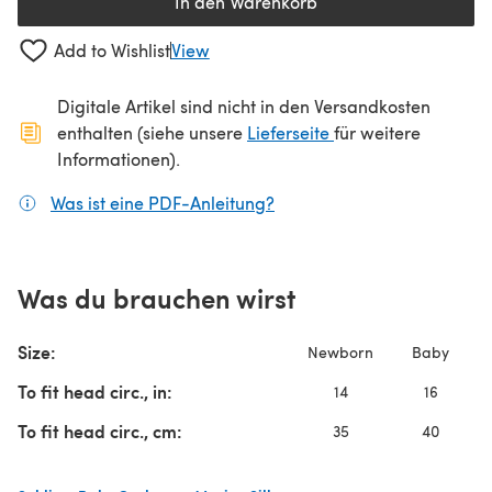
In den Warenkorb
Add to Wishlist
View
Digitale Artikel sind nicht in den Versandkosten
(öffnet sich in ein
enthalten (siehe unsere
Lieferseite
für weitere
Informationen).
Was ist eine PDF-Anleitung?
(öffnet sich in einem neuen
Was du brauchen wirst
Size:
Newborn
Baby
To fit head circ., in:
14
16
To fit head circ., cm:
35
40