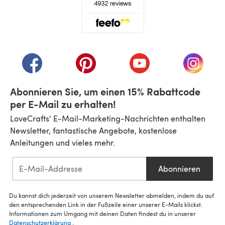
(öffnet sich in einem neuen Tab)
(öffnet sich in einem neuen Tab)
(öffnet sich in einem neuen Tab)
(öffnet sich in einem n
(öffnet 
Abonnieren Sie, um einen 15% Rabattcode
per E-Mail zu erhalten!
LoveCrafts' E-Mail-Marketing-Nachrichten enthalten
Newsletter, fantastische Angebote, kostenlose
Anleitungen und vieles mehr.
Abonnieren
Du kannst dich jederzeit von unserem Newsletter abmelden, indem du auf
den entsprechenden Link in der Fußzeile einer unserer E-Mails klickst.
Informationen zum Umgang mit deinen Daten findest du in unserer
Datenschutzerklärung
.