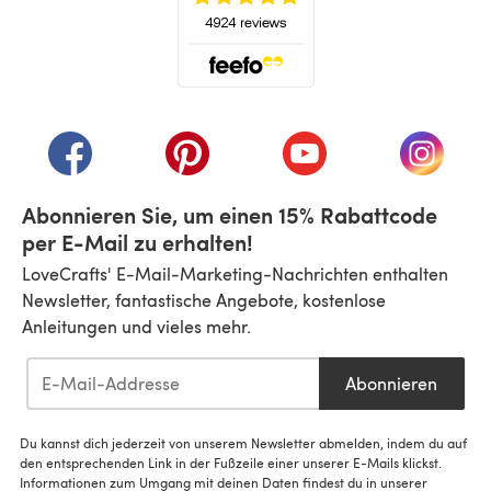
(öffnet sich in einem neuen Tab)
(öffnet sich in einem neuen Tab)
(öffnet sich in einem neuen Tab)
(öffnet sich in einem n
(öffnet 
Abonnieren Sie, um einen 15% Rabattcode
per E-Mail zu erhalten!
LoveCrafts' E-Mail-Marketing-Nachrichten enthalten
Newsletter, fantastische Angebote, kostenlose
Anleitungen und vieles mehr.
Abonnieren
Du kannst dich jederzeit von unserem Newsletter abmelden, indem du auf
den entsprechenden Link in der Fußzeile einer unserer E-Mails klickst.
Informationen zum Umgang mit deinen Daten findest du in unserer