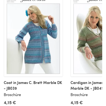
Coat in James C. Brett Marble DK
Cardigan in James C
- JB039
Marble DK - JB041
Broschüre
Broschüre
4,15 €
4,15 €