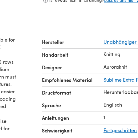
Ist etwas nicht in Ordnung?
Lass es uns hier 
ble for
Hersteller
Unabhängiger 
K
Knitting
Handarbeit
0 rows
Auroraknit
Designer
dium
rn must
Empfohlenes Material
Sublime Extra 
tures.
 easier
Herunterladba
Druckformat
loading
Englisch
Sprache
ted
1
Anleitungen
ise
 for
Schwierigkeit
Fortgeschritten