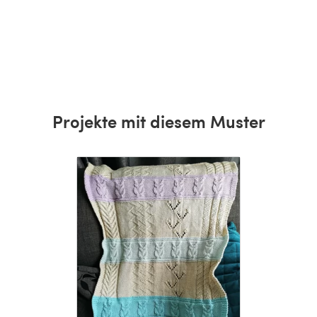
wls and
t
 Potter,
stags,
Projekte mit diesem Muster