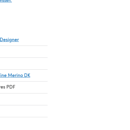
wissen.
Designer
Fine Merino DK
res PDF