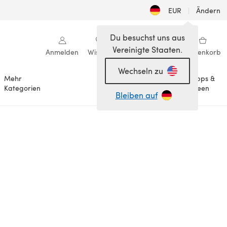
EUR
|
Ändern
Du besuchst uns aus
Vereinigte Staaten.
Anmelden
Wishlist
Meine Bibliothek
Warenkorb
Wechseln zu
Mehr
Tipps &
Anlässe
Kategorien
Ideen
Bleiben auf