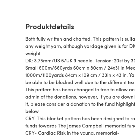
Produktdetails
Both fully written and charted. This pattern is suita
any weight yarn, although yardage given is for D
weight.
DK: 3.75mm/US 5/UK 9 needle. Tension: 20st by 3
Small 600m/660yrds 60cm x 80cm / 24x31 in Me
1000m/1100yards 84cm x 109 cm / 33in x 43 in. Ya
be able to be blocked well due to the different tex
This pattern has been changed to free to allow an
admin of the donations, however, if you are down
it, please consider a donation to the fund highligh
below
CRY: This blanket pattern has been designed to ra
funds towards The James Campbell memorial fund
CRY- Cardiac Risk in the young. memorial-