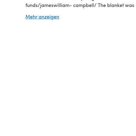
funds/jameswilliam- campbell/ The blanket was
designed with James’ favourite things in mind, O
Mehr anzeigen
Harry Potter. Whilst it is not supposed to be a direc
representation and is in no way affiliated to Harry
There are echos of whomping willows, lightening, 
owls, and not quite joined staircases.