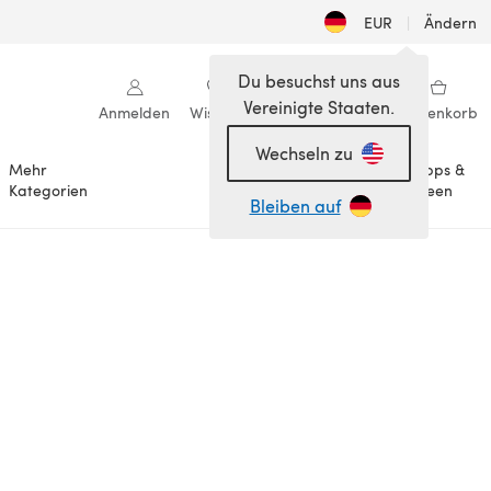
EUR
|
Ändern
Du besuchst uns aus
Vereinigte Staaten.
Anmelden
Wishlist
Meine Bibliothek
Warenkorb
Wechseln zu
Mehr
Tipps &
Anlässe
Kategorien
Ideen
Bleiben auf