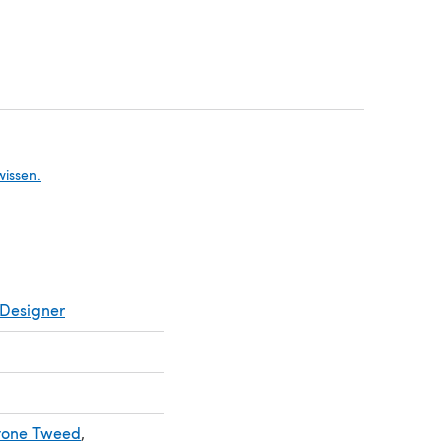
n einem neuen Tab)
n einem neuen Tab)
wissen.
Designer
stone Tweed
,