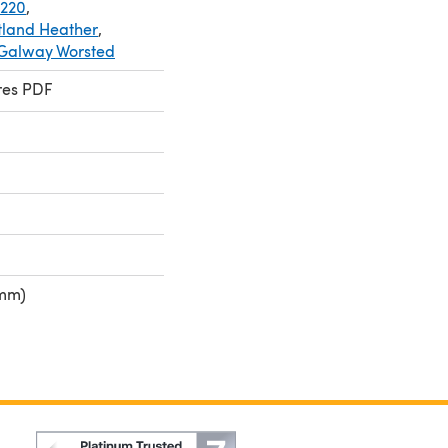
 220
,
tland Heather
,
 Galway Worsted
res PDF
 mm)