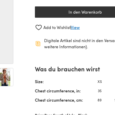
In den Warenkorb
Add to Wishlist
View
Digitale Artikel sind nicht in den Ver
weitere Informationen).
Was du brauchen wirst
Size:
XS
Chest circumference, in:
35
Chest circumference, cm:
89
Briar Rose Fourth of July - Black