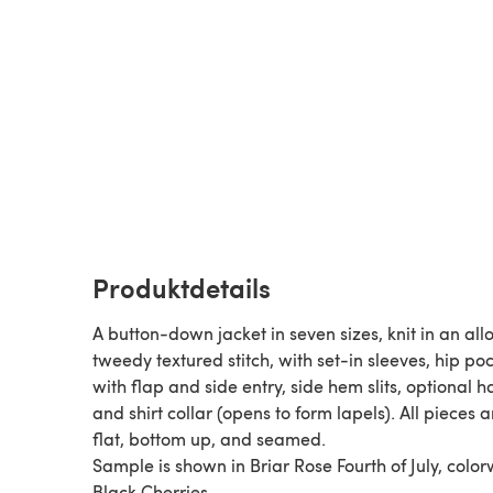
Produktdetails
A button-down jacket in seven sizes, knit in an all
tweedy textured stitch, with set-in sleeves, hip po
with flap and side entry, side hem slits, optional ha
and shirt collar (opens to form lapels). All pieces a
flat, bottom up, and seamed.
Sample is shown in Briar Rose Fourth of July, colo
Black Cherries.