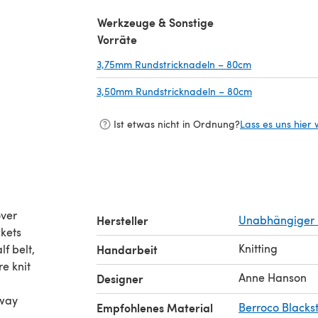
(öffnet sich in einem neuen Tab)
Werkzeuge & Sonstige
Vorräte
3,75mm Rundstricknadeln – 80cm
(öffnet sich i
3,50mm Rundstricknadeln – 80cm
(öffnet sich i
Ist etwas nicht in Ordnung?
Lass es uns hier 
over
Hersteller
Unabhängiger 
ckets
Knitting
lf belt,
Handarbeit
re knit
Anne Hanson
Designer
rway
Empfohlenes Material
Berroco Black