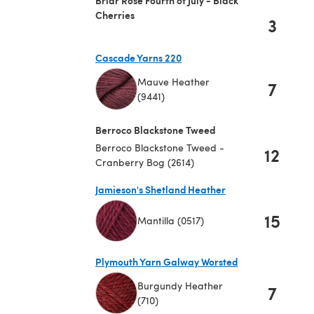
Cherries
3
Cascade Yarns 220
Mauve Heather
7
(9441)
(öffnet sich in einem neuen Tab)
Berroco Blackstone Tweed
Berroco Blackstone Tweed -
12
Cranberry Bog (2614)
Jamieson's Shetland Heather
15
Mantilla (0517)
(öffnet sich in einem neuen Tab)
Plymouth Yarn Galway Worsted
Burgundy Heather
7
(710)