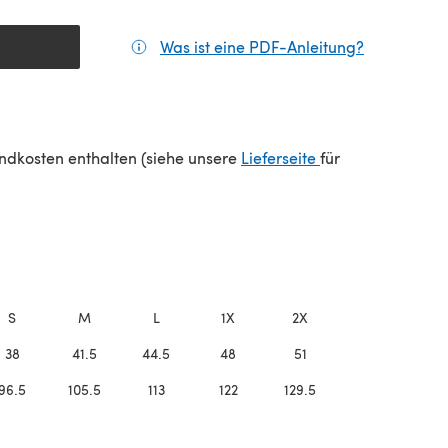
Was ist eine PDF-Anleitung?
(öffnet sic
(öffnet sich in e
sandkosten enthalten (siehe unsere
Lieferseite
für
S
M
L
1X
2X
3X
38
41.5
44.5
48
51
54
96.5
105.5
113
122
129.5
137