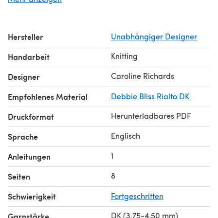
(smaller) 4mm needles (Larger) 200grms Double knit
Wool
19-20” Doll/New-born baby 3mm needles (smaller)
Hersteller
Unabhängiger Designer
3.75mm needles (Larger) 150grms Double knit Wool
16-18” Doll / Small New-born 2.75mm needles (Smaller)
Knitting
Handarbeit
3.25mm needles (Larger) 120grms 4-ply wool
Caroline Richards
Designer
Empfohlenes Material
Debbie Bliss Rialto DK
Herunterladbares PDF
Druckformat
Englisch
Sprache
1
Anleitungen
8
Seiten
Schwierigkeit
Fortgeschritten
DK (3,75-4,50 mm)
Garnstärke