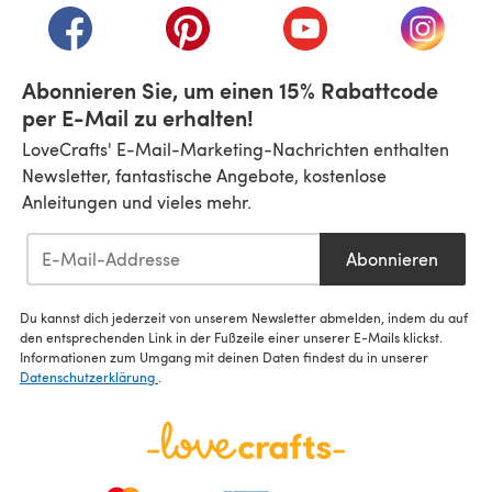
(öffnet sich in einem neuen Tab)
(öffnet sich in einem neuen Tab)
(öffnet sich in einem n
(öffnet 
Abonnieren Sie, um einen 15% Rabattcode
per E-Mail zu erhalten!
LoveCrafts' E-Mail-Marketing-Nachrichten enthalten
Newsletter, fantastische Angebote, kostenlose
Anleitungen und vieles mehr.
Abonnieren
Du kannst dich jederzeit von unserem Newsletter abmelden, indem du auf
den entsprechenden Link in der Fußzeile einer unserer E-Mails klickst.
Informationen zum Umgang mit deinen Daten findest du in unserer
Datenschutzerklärung
.