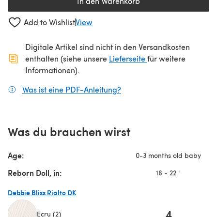
In den Warenkorb
Add to Wishlist
View
Digitale Artikel sind nicht in den Versandkosten
(öffnet sich in ein
enthalten (siehe unsere
Lieferseite
für weitere
Informationen).
Was ist eine PDF-Anleitung?
(öffnet sich in einem neuen
Was du brauchen wirst
Age:
0-3 months old baby
Reborn Doll, in:
16 - 22 "
Debbie Bliss Rialto DK
4
Ecru (2)