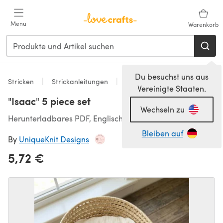
Zum Hauptinhalt springen
Menu
Warenkorb
Du besuchst uns aus
Stricken
Strickanleitungen
Pullover
Vereinigte Staaten.
"Isaac" 5 piece set
Wechseln zu
Herunterladbares PDF, Englisch
Bleiben auf
By
UniqueKnit Designs
5,72 €