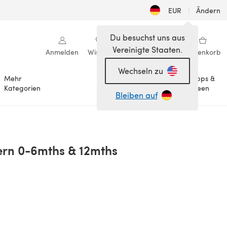
EUR
|
Ändern
Du besuchst uns aus
Vereinigte Staaten.
Anmelden
Wishlist
Meine Bibliothek
Warenkorb
Wechseln zu
Mehr
Tipps &
Anlässe
Kategorien
Ideen
Bleiben auf
tern 0-6mths & 12mths