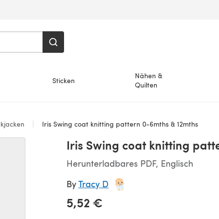
Nähen &
Sticken
Quilten
ckjacken
Iris Swing coat knitting pattern 0-6mths & 12mths
Iris Swing coat knitting pat
Herunterladbares PDF, Englisch
By
Tracy D
5,52 €