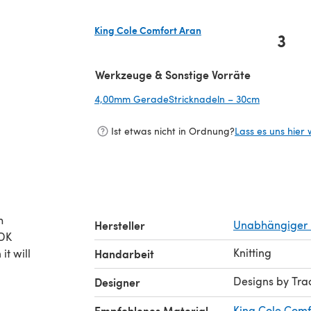
King Cole Comfort Aran
3
(öffnet sich in einem neuen Tab)
Werkzeuge & Sonstige Vorräte
4,00mm GeradeStricknadeln – 30cm
(öffnet sic
Ist etwas nicht in Ordnung?
Lass es uns hier 
h
Hersteller
Unabhängiger 
 DK
Knitting
it will
Handarbeit
Designs by Tra
Designer
Empfohlenes Material
King Cole Comf