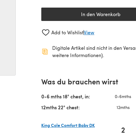
In den Warenkorb
Add to Wishlist
View
Digitale Artikel sind nicht in den Ver
weitere Informationen).
Was du brauchen wirst
0-6 mths 18" chest, in:
0-6mths
12mths 22" chest:
12mths
King Cole Comfort Baby DK
2
(öffnet sich in einem neuen Tab)