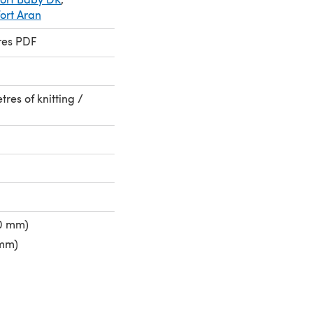
ort Aran
res PDF
tres of knitting /
50 mm)
 mm)