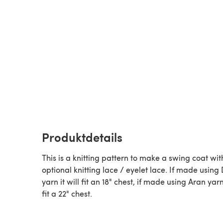
Produktdetails
This is a knitting pattern to make a swing coat wit
optional knitting lace / eyelet lace. If made using
yarn it will fit an 18" chest, if made using Aran yarn 
fit a 22" chest.