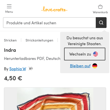
Zum Hauptinhalt springen
Menu
Warenkorb
Du besuchst uns aus
Stricken
Strickanleitungen
Babydecken
Vereinigte Staaten.
Indra
Wechseln zu
Herunterladbares PDF, Deutsch
Bleiben auf
By
Sophia W
4,50 €