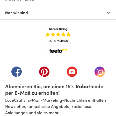
Wer wir sind
(öffnet sich in einem neuen Tab)
(öffnet sich in einem neuen Tab)
(öffnet sich in einem neuen Tab)
(öffnet sich in einem n
(öffnet 
Abonnieren Sie, um einen 15% Rabattcode
per E-Mail zu erhalten!
LoveCrafts' E-Mail-Marketing-Nachrichten enthalten
Newsletter, fantastische Angebote, kostenlose
Anleitungen und vieles mehr.