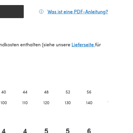
Was ist eine PDF-Anleitung?
(öffnet sic
(öffnet sich in e
sandkosten enthalten (siehe unsere
Lieferseite
für
40
44
48
52
56
60
6
100
110
120
130
140
150
16
4
4
5
5
6
6