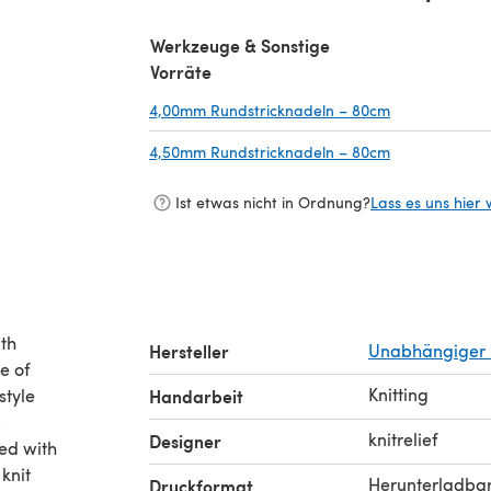
Werkzeuge & Sonstige
Vorräte
4,00mm Rundstricknadeln – 80cm
(öffnet sich i
4,50mm Rundstricknadeln – 80cm
(öffnet sich i
Ist etwas nicht in Ordnung?
Lass es uns hier 
ith
Hersteller
Unabhängiger 
e of
Knitting
style
Handarbeit
.
knitrelief
Designer
ned with
knit
Herunterladba
Druckformat