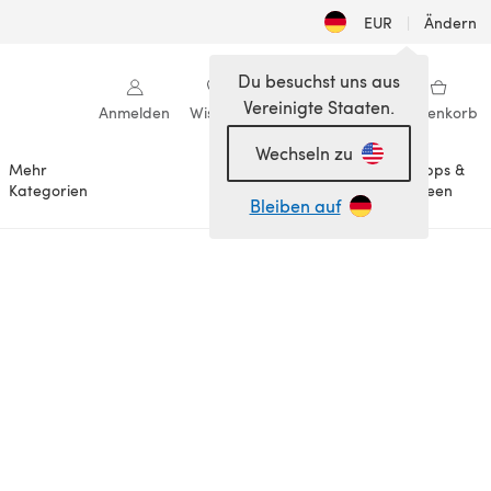
EUR
|
Ändern
Du besuchst uns aus
Vereinigte Staaten.
Anmelden
Wishlist
Meine Bibliothek
Warenkorb
Wechseln zu
Mehr
Tipps &
Anlässe
Kategorien
Ideen
Bleiben auf