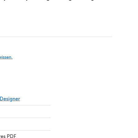
n einem neuen Tab)
n einem neuen Tab)
wissen.
Designer
res PDF